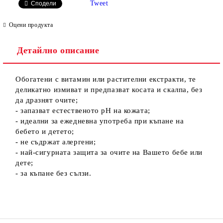
Tweet
Сподели
Оцени продукта
Детайлно описание
Ние ще се свържем с вас в рамките на работния ден.
Обогатени с витамин или растителни екстракти, те
деликатно измиват и предпазват косата и скалпа, без
да дразнят очите;
- запазват естественото рН на кожата;
- идеални за ежедневна употреба при къпане на
бебето и детето;
- не съдржат алергени;
- най-сигурната защита за очите на Вашето бебе или
дете;
- за къпане без сълзи.