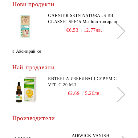
Нови продукти
GARNIER SKIN NATURALS BB
CLASSIC SPF15 Medium тониращ
дневен крем за лице среден нюанс за
€6.53
12.77лв.
комбинирана до мазна кожа 50 мл
Абонирай се
Най-продавани
ЕВТЕРПА ИЗБЕЛВАЩ СЕРУМ С
VIT. C 20 МЛ
€2.69
5.26лв.
Производители
AQ
AIRWICK VANISH
SE