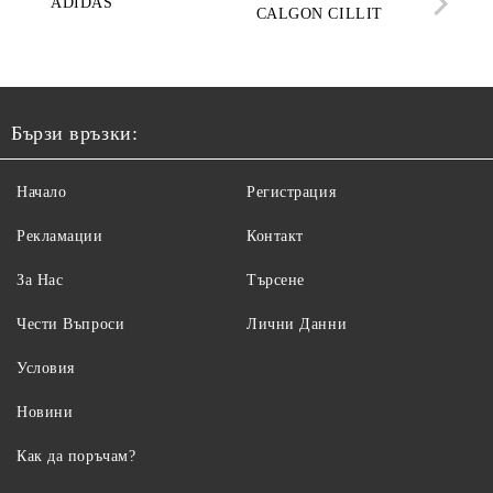
ADIDAS
CALGON CILLIT
PAR
ELE
Бързи връзки:
Начало
Регистрация
Рекламации
Контакт
За Нас
Търсене
Чести Въпроси
Лични Данни
Условия
Новини
Как да поръчам?