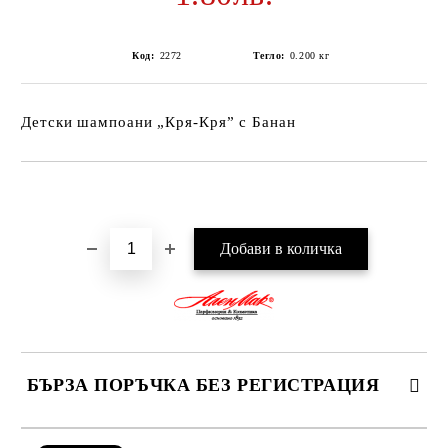
Код:
2272
Тегло:
0.200
кг
Детски шампоани „Кря-Кря” с Банан
Добави в желани
БЪРЗА ПОРЪЧКА БЕЗ РЕГИСТРАЦИЯ
САМО ПОПЪЛНЕТЕ 2 ПОЛЕТА