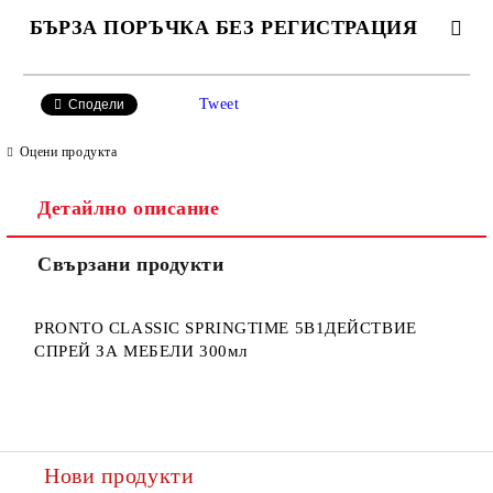
БЪРЗА ПОРЪЧКА БЕЗ РЕГИСТРАЦИЯ
САМО ПОПЪЛНЕТЕ 2 ПОЛЕТА
Tweet
Сподели
Оцени продукта
Детайлно описание
Ние ще се свържем с вас в рамките на работния ден.
Свързани продукти
PRONTO CLASSIC SPRINGTIME 5В1ДЕЙСТВИЕ
СПРЕЙ ЗА МЕБЕЛИ 300мл
Нови продукти