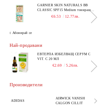
GARNIER SKIN NATURALS BB
CLASSIC SPF15 Medium тониращ
дневен крем за лице среден нюанс за
€6.53
12.77лв.
комбинирана до мазна кожа 50 мл
Абонирай се
Най-продавани
ЕВТЕРПА ИЗБЕЛВАЩ СЕРУМ С
VIT. C 20 МЛ
€2.69
5.26лв.
Производители
AQ
AIRWICK VANISH
SE
ADIDAS
CALGON CILLIT
PAR