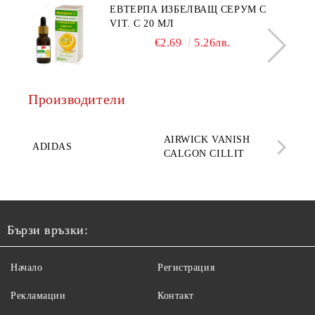
ЕВТЕРПА ИЗБЕЛВАЩ СЕРУМ С
VIT. C 20 МЛ
€2.69
5.26лв.
Производители
AQ
AIRWICK VANISH
SE
ADIDAS
CALGON CILLIT
PAR
ELE
Бързи връзки:
Начало
Регистрация
Рекламации
Контакт