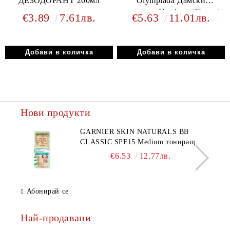
ДЕЗОДОРАНТ 200мл
Olympiada Дамски
комплект Парфюм 35 мл +
€3.89
7.61лв.
€5.63
11.01лв.
Дезодорант 85 мл
Нови продукти
GARNIER SKIN NATURALS BB
CLASSIC SPF15 Medium тониращ
дневен крем за лице среден нюанс за
€6.53
12.77лв.
комбинирана до мазна кожа 50 мл
Абонирай се
Най-продавани