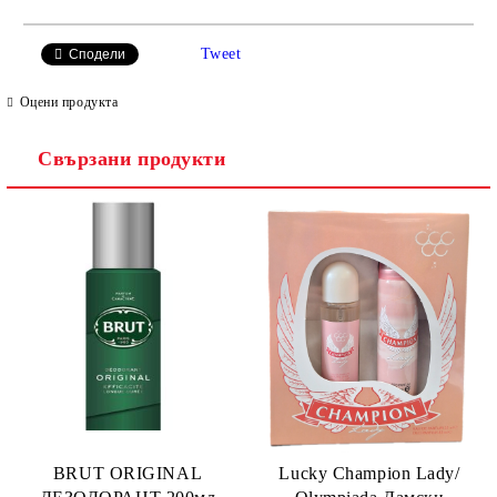
САМО ПОПЪЛНЕТЕ 2 ПОЛЕТА
Tweet
Сподели
Оцени продукта
Свързани продукти
Ние ще се свържем с вас в рамките на работния ден.
BRUT ORIGINAL
Lucky Champion Lady/