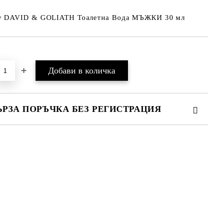
y DAVID & GOLIATH Тоалетна Вода МЪЖКИ 30 мл
Добави в желани
ЪРЗА ПОРЪЧКА БЕЗ РЕГИСТРАЦИЯ
МО ПОПЪЛНЕТЕ 2 ПОЛЕТА
е ще се свържем с вас в рамките на работния ден.