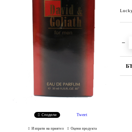
Luck
Б
СА
Ни
Tweet
Сподели
Изпрати на приятел
Оцени продукта