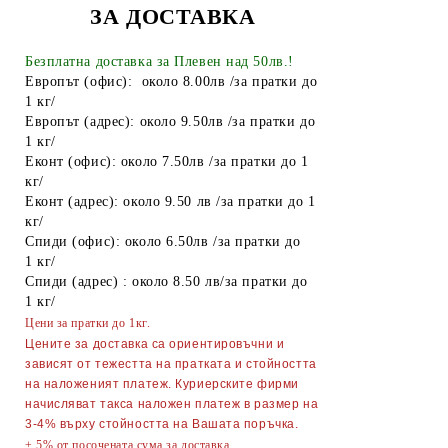
ЗА ДОСТАВКА
Чували за смет
Найлонови торбички и пликове
Безплатна доставка за Плевен над 50лв.!
Европът (офис): около 8.00лв /за пратки до
Пликове за лед
1 кг/
Европът (адрес): около 9.50лв /за пратки до
Спирт
1 кг/
Еконт (офис): около 7.50лв /за пратки до 1
Боя за яйца
кг/
Други
Еконт (адрес): около 9.50 лв /за пратки до 1
кг/
ТАБАКЕРИ
Спиди (офис): около 6.50лв /за пратки до
1 кг/
Запалки
Спиди (адрес) : около 8.50 лв/за пратки до
1 кг/
Тенджери
Цени за пратки до 1кг.
Точило за ножове и ножици
Цените за доставка са ориентировъчни и
зависят от тежестта на пратката и стойността
Парти Артикули торти тържества
на наложеният платеж. Куриерските фирми
украса
начисляват такса наложен платеж в размер на
3-4% върху стойността на Вашата поръчка.
АКСЕСОАРИ ЗА КОСА
± 5% от посочената сума за доставка