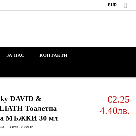
EUR
ЗА НАС
КОНТАКТИ
А
€2.25
cky DAVID &
LIATH Тоалетна
4.40лв.
да МЪЖКИ 30 мл
338
Тегло:
0.100
кг