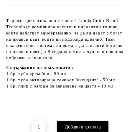
Търсите цвят изпълнен с живот? Londa Color Blend
Technology комбинира наситени пигментни тонове,
които действат едновременно, за да ви дарят с богат
на нюанси цвят, който ви подхожда идеално. Тази
изключителна система ви помага да запазите богатия
на нюанси цвят до 8 седмици. Боята чудесно покрива
побеляли и сиви коси.
Съдържание на опаковката :
1 бр. туба крем боя - 50 мл
1 бр. туба активираща течност /оксидант/ - 50 мл
1 бр. плик с балсам за запазване на цвета - 10 мл
Добави в желани