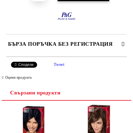
БЪРЗА ПОРЪЧКА БЕЗ РЕГИСТРАЦИЯ
САМО ПОПЪЛНЕТЕ 2 ПОЛЕТА
Tweet
Сподели
Оцени продукта
Свързани продукти
Ние ще се свържем с вас в рамките на работния ден.