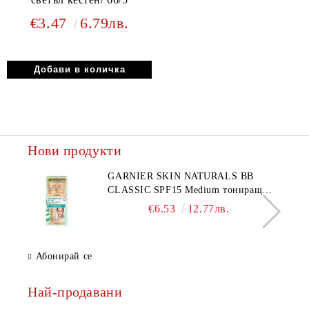
€3.47
6.79лв.
Нови продукти
GARNIER SKIN NATURALS BB
CLASSIC SPF15 Medium тониращ
дневен крем за лице среден нюанс за
€6.53
12.77лв.
комбинирана до мазна кожа 50 мл
Абонирай се
Най-продавани