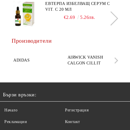
ЕВТЕРПА ИЗБЕЛВАЩ СЕРУМ С
VIT. C 20 МЛ
€2.69
5.26лв.
Производители
AQ
AIRWICK VANISH
SE
ADIDAS
CALGON CILLIT
PAR
ELE
Бързи връзки:
Начало
Регистрация
Рекламации
Контакт