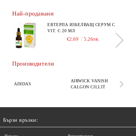
Най-продавани
ЕВТЕРПА ИЗБЕЛВАЩ СЕРУМ С
VIT. C 20 МЛ
€2.69
5.26лв.
Производители
AQ
AIRWICK VANISH
SE
ADIDAS
CALGON CILLIT
PAR
ELE
Бързи връзки: