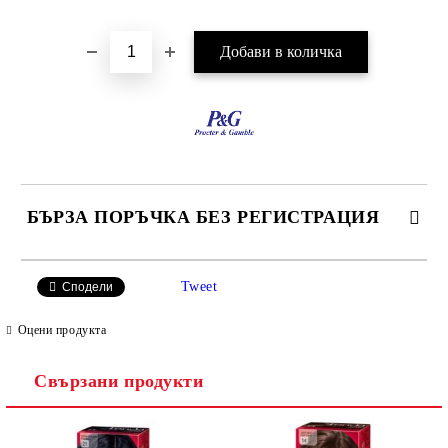
БЪРЗА ПОРЪЧКА БЕЗ РЕГИСТРАЦИЯ
САМО ПОПЪЛНЕТЕ 2 ПОЛЕТА
Tweet
Сподели
Оцени продукта
Свързани продукти
Ние ще се свържем с вас в рамките на работния ден.