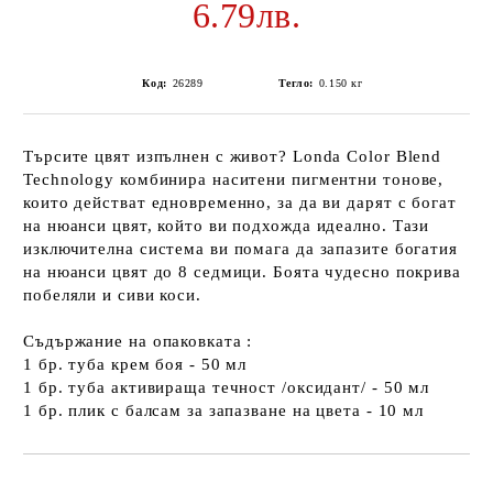
6.79лв.
Код:
26289
Тегло:
0.150
кг
Търсите цвят изпълнен с живот? Londa Color Blend
Technology комбинира наситени пигментни тонове,
които действат едновременно, за да ви дарят с богат
на нюанси цвят, който ви подхожда идеално. Тази
изключителна система ви помага да запазите богатия
на нюанси цвят до 8 седмици. Боята чудесно покрива
побеляли и сиви коси.
Съдържание на опаковката :
1 бр. туба крем боя - 50 мл
1 бр. туба активираща течност /оксидант/ - 50 мл
1 бр. плик с балсам за запазване на цвета - 10 мл
Добави в желани