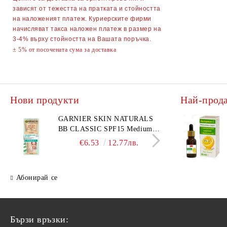
зависят от тежестта на пратката и стойността
Парти Артикули торти тържества
на наложеният платеж. Куриерските фирми
украса
начисляват такса наложен платеж в размер на
3-4% върху стойността на Вашата поръчка.
АКСЕСОАРИ ЗА КОСА
± 5% от посочената сума за доставка
Гребени
ОГЛЕДАЛА
Четки за коса
ПИНСЕТИ
Нови продукти
Най-прод
Ролки за коса
МИГЛОИЗВИВАЧКИ
Фиби, шноли, ластици
НЕСЕСЕРИ
GARNIER SKIN NATURALS
DKNY
BB CLASSIC SPF15 Medium
комп
Ножици
Ръкавици
тониращ дневен крем за лице
BL 1
€6.53
12.77лв.
среден нюанс за комбинирана
Диадеми за коса
АВТОАКСЕСОАРИ
€31.
до мазна кожа 50 мл
АКСЕСОАРИ ЗА КОМПЮТРИ
Абонирай се
ТЕЛЕФОНИ GSM
ПОРТМОНЕТА
Бързи връзки: