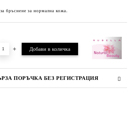
за бръснене за нормална кожа.
Добави в желани
ЪРЗА ПОРЪЧКА БЕЗ РЕГИСТРАЦИЯ
МО ПОПЪЛНЕТЕ 2 ПОЛЕТА
е ще се свържем с вас в рамките на работния ден.