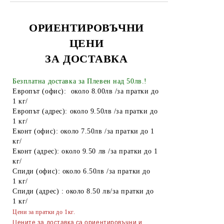
Афродита
Rosa Impex
Рубела
Батерии
Venita
SYOSS
Лепило
ОРИЕНТИРОВЪЧНИ
Евтерпа
Къна
ЦЕНИ
Алуминиево фолио
KOKONA
ЗА ДОСТАВКА
Елеа
Чували за смет
Medix
Изрусители и обезцветители
Найлонови торбички и пликове
Безплатна доставка за Плевен над 50лв.!
Ния-Милва
Европът (офис): около 8.00лв /за пратки до
Galant
Пликове за лед
1 кг/
Pantenol
Европът (адрес): около 9.50лв /за пратки до
Vis`s Prestige Deluxe
Спирт
1 кг/
Сара
Еконт (офис): около 7.50лв /за пратки до 1
Боя за яйца
кг/
Сага
Други
Еконт (адрес): около 9.50 лв /за пратки до 1
кг/
Тео
ТАБАКЕРИ
Спиди (офис): около 6.50лв /за пратки до
Vigorance
1 кг/
Запалки
Спиди (адрес) : около 8.50 лв/за пратки до
Други
1 кг/
Тенджери
Цени за пратки до 1кг.
Точило за ножове и ножици
Цените за доставка са ориентировъчни и