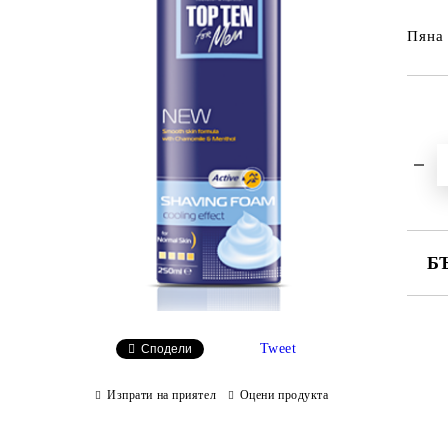
Пяна 
Б
СА
Tweet
Сподели
Ни
Изпрати на приятел
Оцени продукта