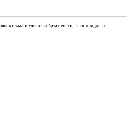
ява косъма и улеснява бръсненето, като придава на