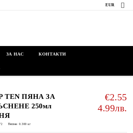
EUR
ЗА НАС
КОНТАКТИ
А
€2.55
P TEN ПЯНА ЗА
ЪСНЕНЕ 250мл
4.99лв.
НЯ
72
Тегло:
0.300
кг