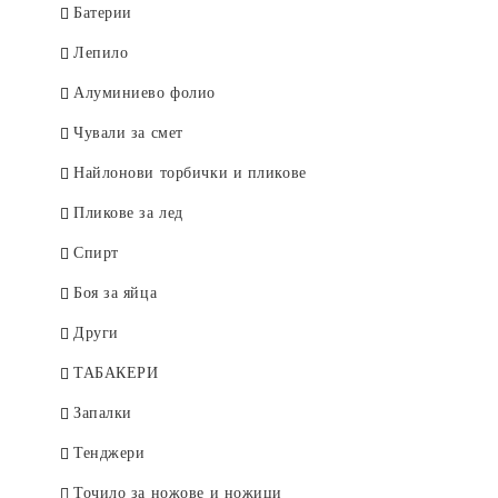
Афродита
Rosa Impex
Рубела
Батерии
Venita
SYOSS
Лепило
Евтерпа
Къна
Алуминиево фолио
KOKONA
Елеа
Чували за смет
Medix
Изрусители и обезцветители
Найлонови торбички и пликове
Ния-Милва
Galant
Пликове за лед
Pantenol
Vis`s Prestige Deluxe
Спирт
Сара
Боя за яйца
Сага
Други
Тео
ТАБАКЕРИ
Vigorance
Запалки
Други
Тенджери
Точило за ножове и ножици