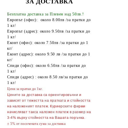
ЗА ДОСТАВКА
Безплатна доставка за Плевен над 50лв.!
Европът (офис): около 8.00лв /за пратки до
1 кг/
Европът (адрес): около 9.50лв /за пратки до
1 кг/
Еконт (офис): около 7.50лв /за пратки до 1
кг/
Еконт (адрес): около 9.50 лв /за пратки до 1
кг/
Спиди (офис): около 6.50лв /за пратки до
1 кг/
Спиди (адрес) : около 8.50 лв/за пратки до
1 кг/
Цени за пратки до 1кг.
Цените за доставка са ориентировъчни и
зависят от тежестта на пратката и стойността
на наложеният платеж. Куриерските фирми
начисляват такса наложен платеж в размер на
3-4% върху стойността на Вашата поръчка.
± 5% от посочената сума за доставка