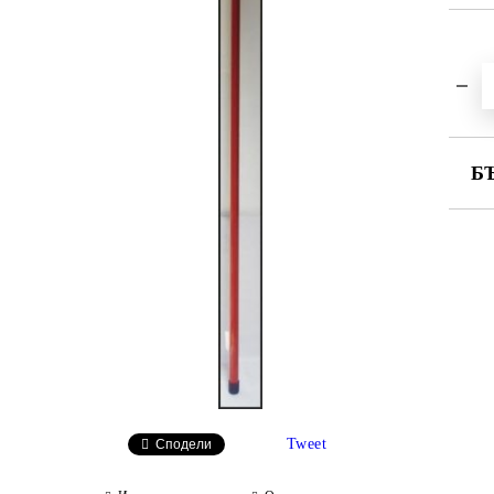
Б
СА
Ни
Tweet
Сподели