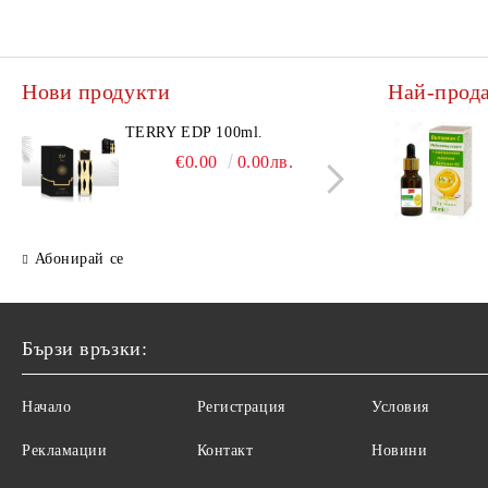
Нови продукти
Най-прод
TERRY EDP 100ml.
AQU
TRA
€0.00
0.00лв.
КОМ
ВОД
200
ЖЕ
Абонирай се
Бързи връзки:
Начало
Регистрация
Условия
Рекламации
Контакт
Новини