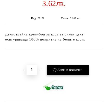
3.62лв.
Код:
30126
Тегло:
0.100
кг
Дълготрайна крем-боя за коса за сияен цвят,
осигуряваща 100% покритие на белите коси.
Добави в желани