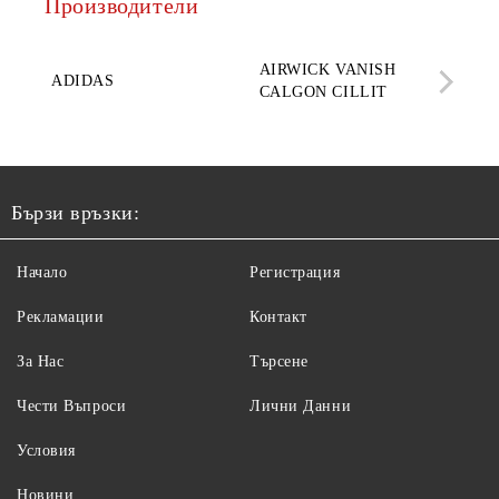
Производители
AQ
AIRWICK VANISH
SE
ADIDAS
CALGON CILLIT
PAR
ELE
Бързи връзки:
Начало
Регистрация
Рекламации
Контакт
За Нас
Търсене
Чести Въпроси
Лични Данни
Условия
Новини