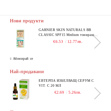
Нови продукти
GARNIER SKIN NATURALS BB
CLASSIC SPF15 Medium тониращ
дневен крем за лице среден нюанс за
€6.53
12.77лв.
комбинирана до мазна кожа 50 мл
Абонирай се
Най-продавани
ЕВТЕРПА ИЗБЕЛВАЩ СЕРУМ С
VIT. C 20 МЛ
€2.69
5.26лв.