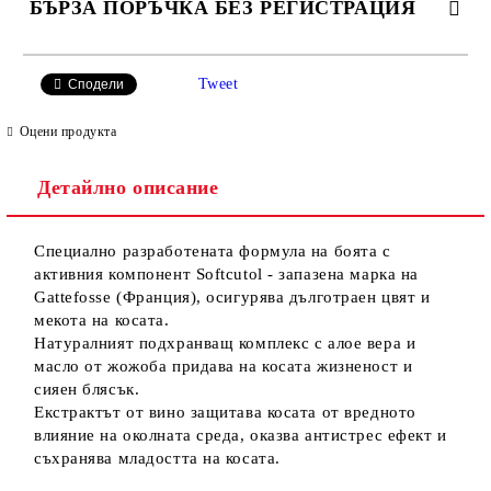
БЪРЗА ПОРЪЧКА БЕЗ РЕГИСТРАЦИЯ
САМО ПОПЪЛНЕТЕ 2 ПОЛЕТА
Tweet
Сподели
Оцени продукта
Детайлно описание
Ние ще се свържем с вас в рамките на работния ден.
Специално разработената формула на боята с
активния компонент Softcutol - запазена марка на
Gattefosse (Франция), осигурява дълготраен цвят и
мекота на косата.
Натуралният подхранващ комплекс с алое вера и
масло от жожоба придава на косата жизненост и
сияен блясък.
Екстрактът от вино защитава косата от вредното
влияние на околната среда, оказва антистрес ефект и
съхранява младостта на косата.