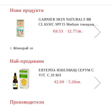
Нови продукти
GARNIER SKIN NATURALS BB
CLASSIC SPF15 Medium тониращ
дневен крем за лице среден нюанс за
€6.53
12.77лв.
комбинирана до мазна кожа 50 мл
Абонирай се
Най-продавани
ЕВТЕРПА ИЗБЕЛВАЩ СЕРУМ С
VIT. C 20 МЛ
€2.69
5.26лв.
Производители