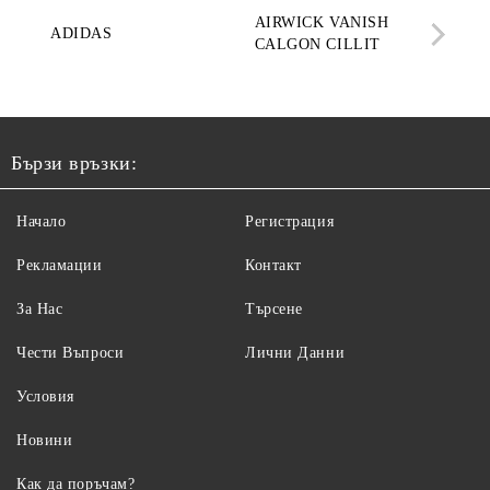
AQ
AIRWICK VANISH
SE
ADIDAS
CALGON CILLIT
PAR
ELE
Бързи връзки:
Начало
Регистрация
Рекламации
Контакт
За Нас
Търсене
Чести Въпроси
Лични Данни
Условия
Новини
Как да поръчам?