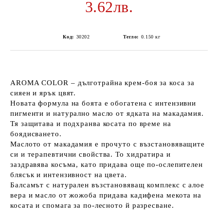
3.62лв.
Код:
30202
Тегло:
0.150
кг
АROMA COLOR – дълготрайна крем-боя за коса за
сияен и ярък цвят.
Новата формула на боята е обогатена с интензивни
пигменти и натурално масло от ядката на макадамия.
Тя защитава и подхранва косата по време на
боядисването.
Маслото от макадамия е прочуто с възстановяващите
си и терапевтични свойства. То хидратира и
заздравява косъма, като придава още по-ослепителен
блясък и интензивност на цвета.
Балсамът с натурален възстановяващ комплекс с алое
вера и масло от жожоба придава кадифена мекота на
косата и спомага за по-лесното й разресване.