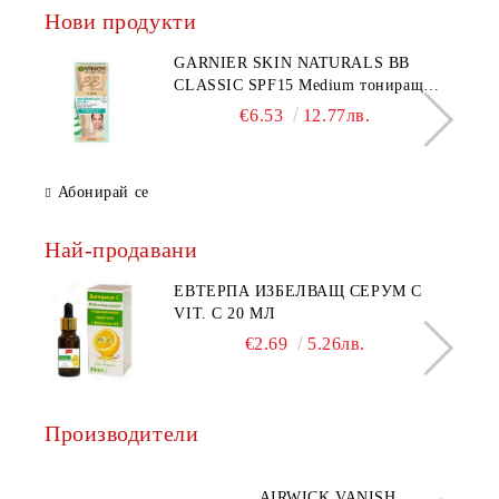
Нови продукти
GARNIER SKIN NATURALS BB
CLASSIC SPF15 Medium тониращ
дневен крем за лице среден нюанс за
€6.53
12.77лв.
комбинирана до мазна кожа 50 мл
Абонирай се
Най-продавани
ЕВТЕРПА ИЗБЕЛВАЩ СЕРУМ С
VIT. C 20 МЛ
€2.69
5.26лв.
Производители
AQ
AIRWICK VANISH
SE