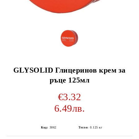
GLYSOLID Глицеринов крем за
ръце 125мл
€3.32
6.49лв.
Код:
3062
Тегло:
0.125
кг