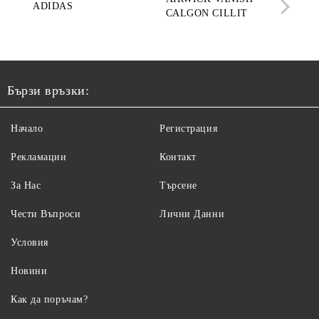
ADIDAS
CALGON CILLIT
PAR
ELE
Бързи връзки:
Начало
Регистрация
Рекламации
Контакт
За Нас
Търсене
Чести Въпроси
Лични Данни
Условия
Новини
Как да поръчам?