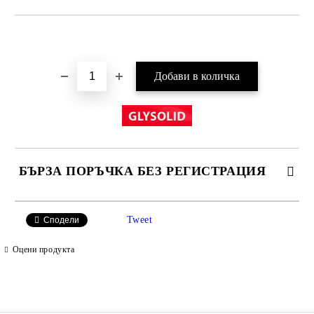
Добави в желани
БЪРЗА ПОРЪЧКА БЕЗ РЕГИСТРАЦИЯ
САМО ПОПЪЛНЕТЕ 2 ПОЛЕТА
Tweet
Сподели
Оцени продукта
Ние ще се свържем с вас в рамките на работния ден.