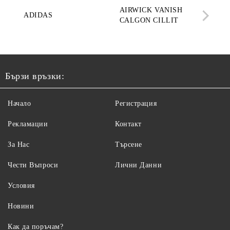
AIRWICK VANISH
SE
ADIDAS
CALGON CILLIT
PAR
ELE
Бързи връзки:
Начало
Регистрация
Рекламации
Контакт
За Нас
Търсене
Чести Въпроси
Лични Данни
Условия
Новини
Как да поръчам?