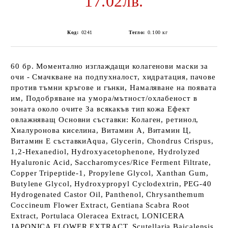
17.02лв.
Код:
0241
Тегло:
0.100
кг
60 бр. Моментално изглаждащи колагенови маски за
очи - Смачкване на подпухналост, хидратация, пачове
против тъмни кръгове и гънки, Намаляване на появата
им, Подобряване на умора/мътност/охлабеност в
зоната около очите За всякакъв тип кожа Ефект
овлажняващ Основни съставки: Колаген, ретинол,
Хиалуронова киселина, Витамин А, Витамин Ц,
Витамин Е съставкиAqua, Glycerin, Chondrus Crispus,
1,2-Hexanediol, Hydroxyacetophenone, Hydrolyzed
Hyaluronic Acid, Saccharomyces/Rice Ferment Filtrate,
Copper Tripeptide-1, Propylene Glycol, Xanthan Gum,
Butylene Glycol, Hydroxypropyl Cyclodextrin, PEG-40
Hydrogenated Castor Oil, Panthenol, Chrysanthemum
Coccineum Flower Extract, Gentiana Scabra Root
Extract, Portulaca Oleracea Extract, LONICERA
JAPONICA FLOWER EXTRACT, Scutellaria Baicalensis