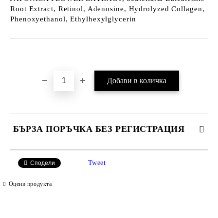
Root Extract, Retinol, Adenosine, Hydrolyzed Collagen,
Phenoxyethanol, Ethylhexylglycerin
Добави в желани
БЪРЗА ПОРЪЧКА БЕЗ РЕГИСТРАЦИЯ
САМО ПОПЪЛНЕТЕ 2 ПОЛЕТА
Tweet
Сподели
Оцени продукта
Ние ще се свържем с вас в рамките на работния ден.