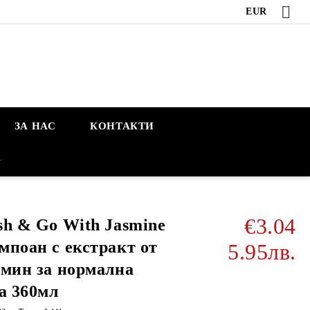
EUR
ЗА НАС
КОНТАКТИ
А
€3.04
h & Go With Jasmine
поан с екстракт от
5.95лв.
мин за нормална
а 360мл