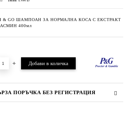
33
Тегло:
0.444
кг
 & GO ШАМПОАН ЗА НОРМАЛНА КОСА С ЕКСТРАКТ
АСМИН 400мл
Добави в желани
ЪРЗА ПОРЪЧКА БЕЗ РЕГИСТРАЦИЯ
МО ПОПЪЛНЕТЕ 2 ПОЛЕТА
е ще се свържем с вас в рамките на работния ден.