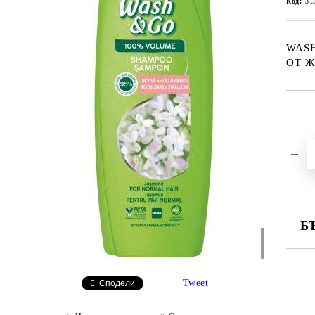
Код:
31
WASH
ОТ Ж
Б
СА
Tweet
Сподели
Ни