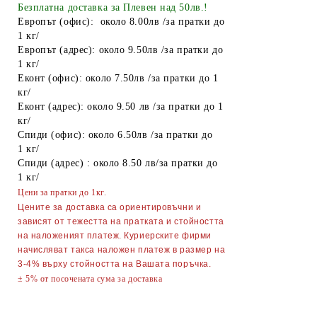
Найлонови торбички и пликове
Безплатна доставка за Плевен над 50лв.!
Европът (офис): около 8.00лв /за пратки до
Пликове за лед
1 кг/
Европът (адрес): около 9.50лв /за пратки до
Спирт
1 кг/
Еконт (офис): около 7.50лв /за пратки до 1
Боя за яйца
кг/
Други
Еконт (адрес): около 9.50 лв /за пратки до 1
кг/
ТАБАКЕРИ
Спиди (офис): около 6.50лв /за пратки до
1 кг/
Запалки
Спиди (адрес) : около 8.50 лв/за пратки до
1 кг/
Тенджери
Цени за пратки до 1кг.
Точило за ножове и ножици
Цените за доставка са ориентировъчни и
зависят от тежестта на пратката и стойността
Парти Артикули торти тържества
на наложеният платеж. Куриерските фирми
украса
начисляват такса наложен платеж в размер на
3-4% върху стойността на Вашата поръчка.
АКСЕСОАРИ ЗА КОСА
± 5% от посочената сума за доставка
Гребени
ОГЛЕДАЛА