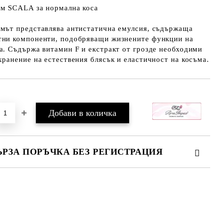
ам SCALA за нормална коса
мът представлява антистатична емулсия, съдържаща
тни компоненти, подобряващи жизнените функции на
а. Съдържа витамин F и екстракт от грозде необходими
хранение на естествения блясък и еластичност на косъма.
Добави в желани
ЪРЗА ПОРЪЧКА БЕЗ РЕГИСТРАЦИЯ
МО ПОПЪЛНЕТЕ 2 ПОЛЕТА
е ще се свържем с вас в рамките на работния ден.