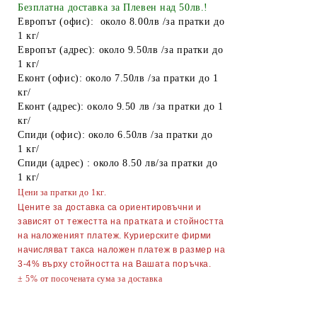
Найлонови торбички и пликове
Безплатна доставка за Плевен над 50лв.!
Европът (офис): около 8.00лв /за пратки до
Пликове за лед
1 кг/
Европът (адрес): около 9.50лв /за пратки до
Спирт
1 кг/
Еконт (офис): около 7.50лв /за пратки до 1
Боя за яйца
кг/
Други
Еконт (адрес): около 9.50 лв /за пратки до 1
кг/
ТАБАКЕРИ
Спиди (офис): около 6.50лв /за пратки до
1 кг/
Запалки
Спиди (адрес) : около 8.50 лв/за пратки до
1 кг/
Тенджери
Цени за пратки до 1кг.
Точило за ножове и ножици
Цените за доставка са ориентировъчни и
зависят от тежестта на пратката и стойността
Парти Артикули торти тържества
на наложеният платеж. Куриерските фирми
украса
начисляват такса наложен платеж в размер на
3-4% върху стойността на Вашата поръчка.
АКСЕСОАРИ ЗА КОСА
± 5% от посочената сума за доставка
Гребени
ОГЛЕДАЛА