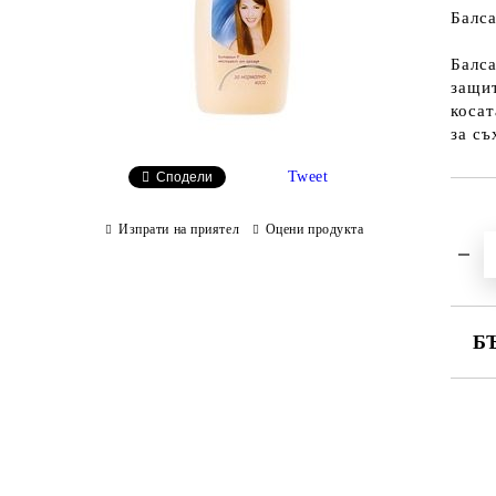
Балс
Балса
защи
косат
за съ
Tweet
Сподели
Изпрати на приятел
Оцени продукта
Б
СА
Ни