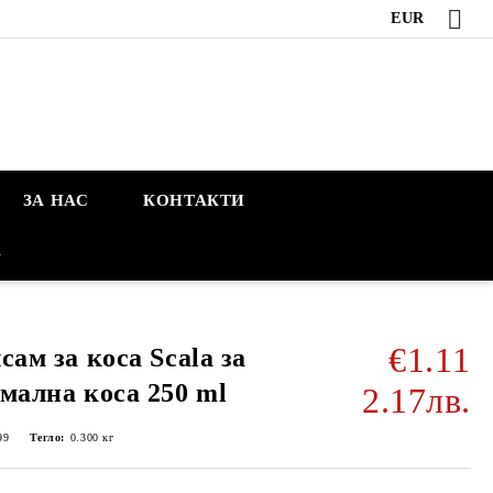
EUR
ЗА НАС
КОНТАКТИ
А
€1.11
сам за коса Scala за
мална коса 250 ml
2.17лв.
99
Тегло:
0.300
кг