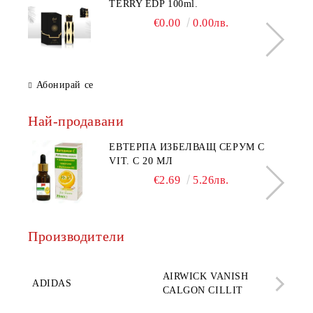
TERRY EDP 100ml.
€0.00
0.00лв.
Абонирай се
Най-продавани
ЕВТЕРПА ИЗБЕЛВАЩ СЕРУМ С
VIT. C 20 МЛ
€2.69
5.26лв.
Производители
AQ
AIRWICK VANISH
SE
ADIDAS
CALGON CILLIT
PAR
ELE