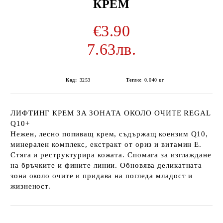
КРЕМ
€3.90
7.63лв.
Код:
3253
Тегло:
0.040
кг
ЛИФТИНГ КРЕМ ЗА ЗОНАТА ОКОЛО ОЧИТЕ REGAL
Q10+
Нежен, лесно попиващ крем, съдържащ коензим Q10,
минерален комплекс, екстракт от ориз и витамин Е.
Стяга и реструктурира кожата. Спомага за изглаждане
на бръчките и фините линии. Обновява деликатната
зона около очите и придава на погледа младост и
жизненост.