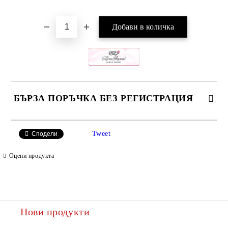
Добави в желани
БЪРЗА ПОРЪЧКА БЕЗ РЕГИСТРАЦИЯ
САМО ПОПЪЛНЕТЕ 2 ПОЛЕТА
Tweet
Сподели
Оцени продукта
Ние ще се свържем с вас в рамките на работния ден.
Нови продукти