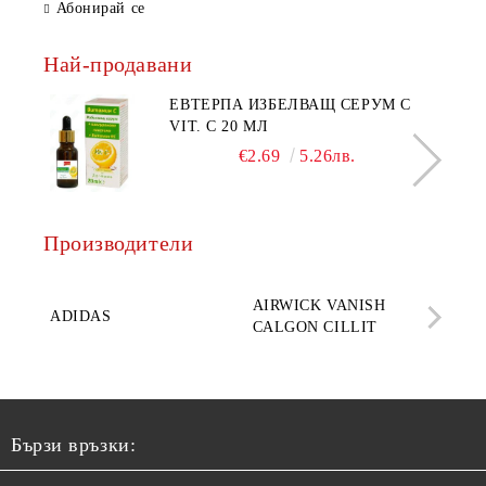
Абонирай се
Най-продавани
ЕВТЕРПА ИЗБЕЛВАЩ СЕРУМ С
VIT. C 20 МЛ
€2.69
5.26лв.
Производители
AQ
AIRWICK VANISH
SE
ADIDAS
CALGON CILLIT
PAR
ELE
Бързи връзки: