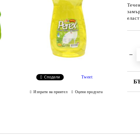
Тече
замър
еласт
Tweet
Сподели
Б
Изпрати на приятел
Оцени продукта
СА
Ни