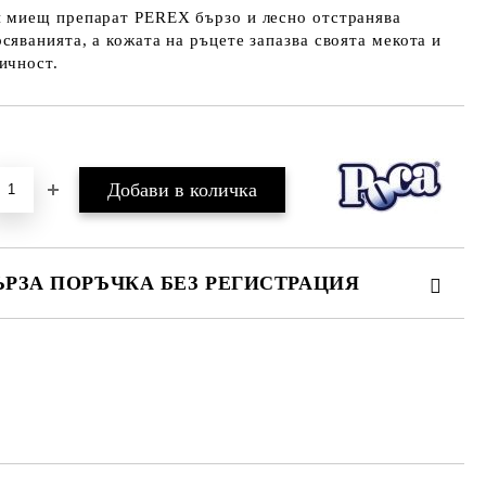
н миещ препарат PEREX бързо и лесно отстранява
сяванията, а кожата на ръцете запазва своята мекота и
ичност.
Добави в желани
ЪРЗА ПОРЪЧКА БЕЗ РЕГИСТРАЦИЯ
МО ПОПЪЛНЕТЕ 2 ПОЛЕТА
е ще се свържем с вас в рамките на работния ден.