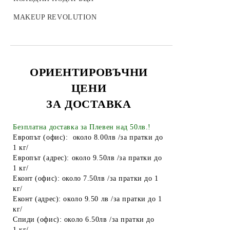
Чували за смет
MAKEUP REVOLUTION
Найлонови торбички и пликове
Пликове за лед
Спирт
ОРИЕНТИРОВЪЧНИ
Боя за яйца
ЦЕНИ
Други
ЗА ДОСТАВКА
ТАБАКЕРИ
Безплатна доставка за Плевен над 50лв.!
Запалки
Европът (офис): около 8.00лв /за пратки до
1 кг/
Тенджери
Европът (адрес): около 9.50лв /за пратки до
Точило за ножове и ножици
1 кг/
Еконт (офис): около 7.50лв /за пратки до 1
Парти Артикули торти тържества
кг/
украса
Еконт (адрес): около 9.50 лв /за пратки до 1
кг/
АКСЕСОАРИ ЗА КОСА
Спиди (офис): около 6.50лв /за пратки до
1 кг/