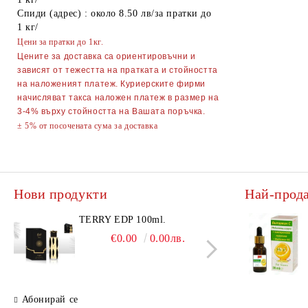
Гребени
ОГЛЕДАЛА
Спиди (адрес) : около 8.50 лв/за пратки до
1 кг/
Четки за коса
ПИНСЕТИ
Цени за пратки до 1кг.
Ролки за коса
МИГЛОИЗВИВАЧКИ
Цените за доставка са ориентировъчни и
зависят от тежестта на пратката и стойността
Фиби, шноли, ластици
НЕСЕСЕРИ
на наложеният платеж. Куриерските фирми
начисляват такса наложен платеж в размер на
Ножици
Ръкавици
3-4% върху стойността на Вашата поръчка.
± 5% от посочената сума за доставка
Диадеми за коса
АВТОАКСЕСОАРИ
АКСЕСОАРИ ЗА КОМПЮТРИ
ТЕЛЕФОНИ GSM
Нови продукти
ПОРТМОНЕТА
Най-прод
TERRY EDP 100ml.
AQU
TRA
€0.00
0.00лв.
КОМ
ВОД
200
ЖЕ
Абонирай се