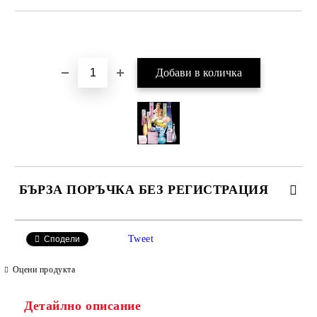
Добави в желани
БЪРЗА ПОРЪЧКА БЕЗ РЕГИСТРАЦИЯ
САМО ПОПЪЛНЕТЕ 2 ПОЛЕТА
Tweet
Сподели
Оцени продукта
Детайлно описание
Ние ще се свържем с вас в рамките на работния ден.