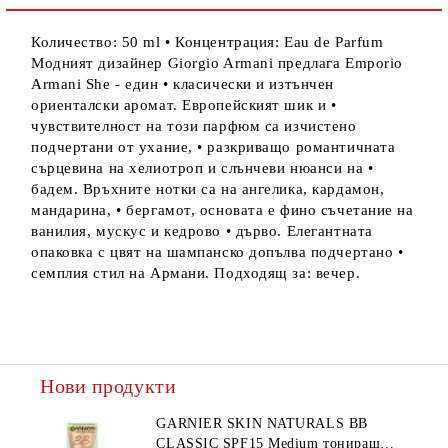
Количество: 50 ml • Концентрация: Eau de Parfum
Модният дизайнер Giorgio Armani предлага Emporio
Armani She - един • класически и изтънчен
ориенталски аромат. Европейският шик и •
чувствителност на този парфюм са изчистено
подчертани от ухание, • разкриващо романтичната
сърцевина на хелиотроп и слънчеви нюанси на •
бадем. Връхните нотки са на ангелика, кардамон,
мандарина, • бергамот, основата е фино съчетание на
ванилия, мускус и кедрово • дърво. Елегантната
опаковка с цвят на шампанско допълва подчертано •
семплия стил на Армани. Подходящ за: вечер.
Нови продукти
GARNIER SKIN NATURALS BB
CLASSIC SPF15 Medium тониращ