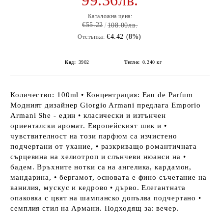
99.36лв.
Каталожна цена:
€55.22
108.00лв.
€4.42 (8%)
Отстъпка:
Код:
3902
Тегло:
0.240
кг
Количество: 100ml • Концентрация: Eau de Parfum
Модният дизайнер Giorgio Armani предлага Emporio
Armani She - един • класически и изтънчен
ориенталски аромат. Европейският шик и •
чувствителност на този парфюм са изчистено
подчертани от ухание, • разкриващо романтичната
сърцевина на хелиотроп и слънчеви нюанси на •
бадем. Връхните нотки са на ангелика, кардамон,
мандарина, • бергамот, основата е фино съчетание на
ванилия, мускус и кедрово • дърво. Елегантната
опаковка с цвят на шампанско допълва подчертано •
семплия стил на Армани. Подходящ за: вечер.