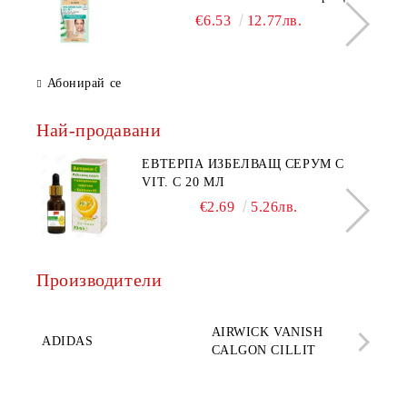
дневен крем за лице среден нюанс за
€6.53
12.77лв.
комбинирана до мазна кожа 50 мл
Абонирай се
Най-продавани
ЕВТЕРПА ИЗБЕЛВАЩ СЕРУМ С
VIT. C 20 МЛ
€2.69
5.26лв.
Производители
AQ
AIRWICK VANISH
SE
ADIDAS
CALGON CILLIT
PAR
ELE