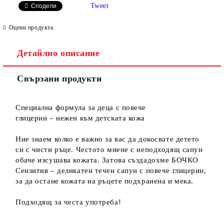
Tweet
Сподели
Оцени продукта
Детайлно описание
Ние ще се свържем с вас в рамките на работния ден.
Свързани продукти
Специална формула за деца с повече
глицерин – нежен към детската кожа
Ние знаем колко е важно за вас да докосвате детето
си с чисти ръце. Честото миене с неподходящ сапун
обаче изсушава кожата. Затова създадохме БОЧКО
Сензитив – деликатен течен сапун с повече глицерин,
за да остане кожата на ръцете подхранена и мека.
Подходящ за честа употреба!