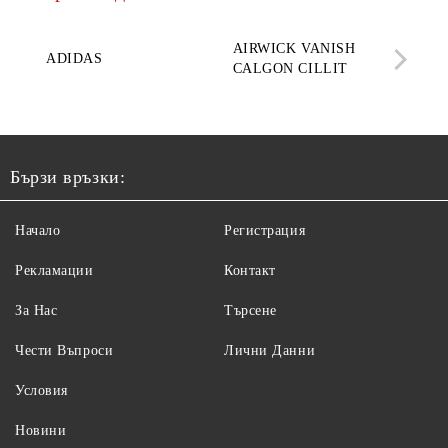
AQ
AIRWICK VANISH
SE
ADIDAS
CALGON CILLIT
PAR
ELE
Бързи връзки:
Начало
Регистрация
Рекламации
Контакт
За Нас
Търсене
Чести Въпроси
Лични Данни
Условия
Новини