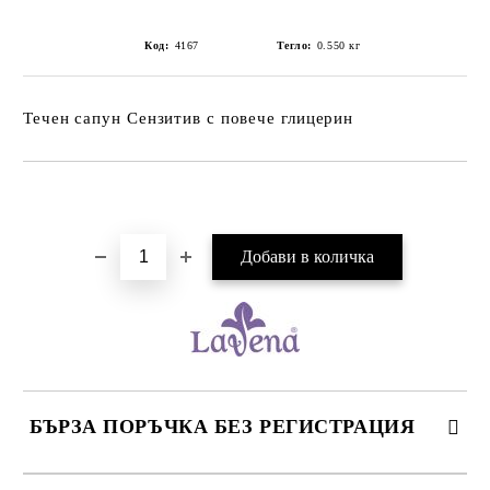
Код:
4167
Тегло:
0.550
кг
Течен сапун Сензитив с повече глицерин
Добави в желани
БЪРЗА ПОРЪЧКА БЕЗ РЕГИСТРАЦИЯ
САМО ПОПЪЛНЕТЕ 2 ПОЛЕТА