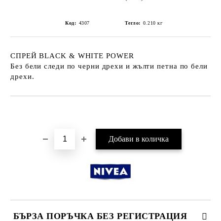
Код:
4307
Тегло:
0.210
кг
СПРЕЙ BLACK & WHITE POWER
Без бели следи по черни дрехи и жълти петна по бели
дрехи.
Добави в желани
БЪРЗА ПОРЪЧКА БЕЗ РЕГИСТРАЦИЯ