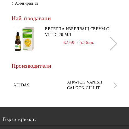
Абонирай се
Най-продавани
ЕВТЕРПА ИЗБЕЛВАЩ СЕРУМ С
VIT. C 20 МЛ
€2.69
5.26лв.
Производители
AQ
AIRWICK VANISH
SE
ADIDAS
CALGON CILLIT
PAR
ELE
Бързи връзки: