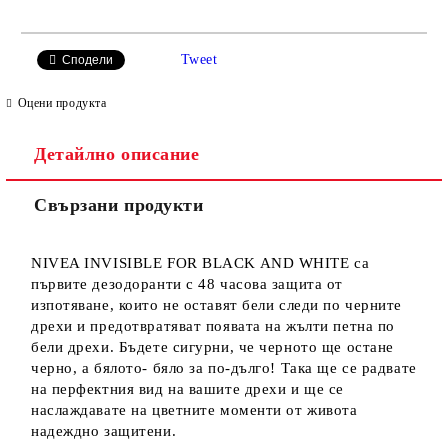
САМО ПОПЪЛНЕТЕ 2 ПОЛЕТА
Tweet
Сподели
Оцени продукта
Детайлно описание
Ние ще се свържем с вас в рамките на работния ден.
Свързани продукти
NIVEA INVISIBLE FOR BLACK AND WHITE са
първите дезодоранти с 48 часова защита от
изпотяване, които не оставят бели следи по черните
дрехи и предотвратяват появата на жълти петна по
бели дрехи. Бъдете сигурни, че черното ще остане
черно, а бялото- бяло за по-дълго! Така ще се радвате
на перфектния вид на вашите дрехи и ще се
наслаждавате на цветните моменти от живота
надеждно защитени.