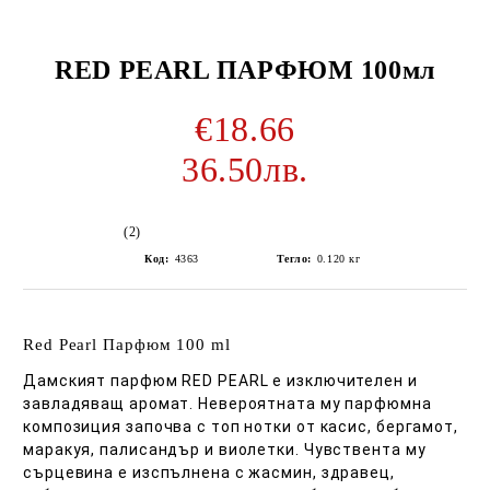
RED PEARL ПАРФЮМ 100мл
€18.66
36.50лв.
(2)
Код:
4363
Тегло:
0.120
кг
Red Pearl Парфюм 100 ml
Дамският парфюм RED PEARL е изключителен и
завладяващ аромат. Невероятната му парфюмна
композиция започва с топ нотки от касис, бергамот,
маракуя, палисандър и виолетки. Чувствента му
сърцевина е изспълнена с жасмин, здравец,