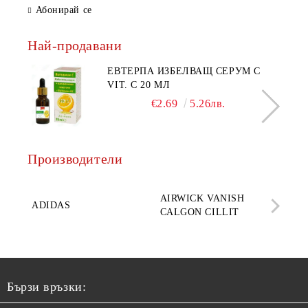
Абонирай се
Най-продавани
ЕВТЕРПА ИЗБЕЛВАЩ СЕРУМ С
VIT. C 20 МЛ
€2.69
5.26лв.
Производители
AQ
AIRWICK VANISH
SE
ADIDAS
CALGON CILLIT
PAR
ELE
Бързи връзки: