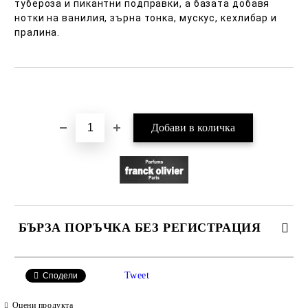
тубероза и пикантни подправки, а базата добавя
нотки на ванилия, зърна тонка, мускус, кехлибар и
пралина.
Добави в желани
БЪРЗА ПОРЪЧКА БЕЗ РЕГИСТРАЦИЯ
САМО ПОПЪЛНЕТЕ 2 ПОЛЕТА
Tweet
Сподели
Оцени продукта