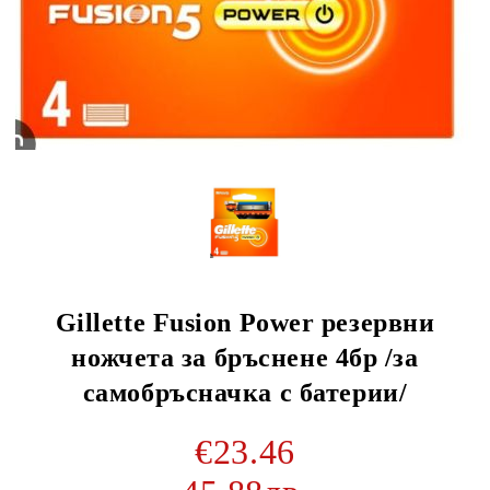
Gillette Fusion Power резервни
ножчета за бръснене 4бр /за
самобръсначка с батерии/
€23.46