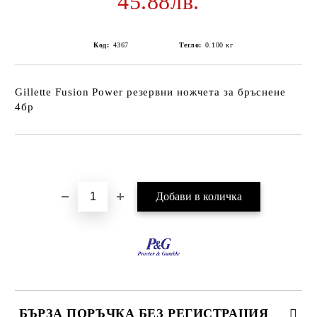
45.88лв.
Код:
4367
Тегло:
0.100
кг
Gillette Fusion Power резервни ножчета за бръснене
4бр
Добави в желани
БЪРЗА ПОРЪЧКА БЕЗ РЕГИСТРАЦИЯ