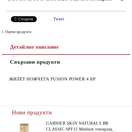
САМО ПОПЪЛНЕТЕ 2 ПОЛЕТА
Tweet
Сподели
Оцени продукта
Детайлно описание
Ние ще се свържем с вас в рамките на работния ден.
Свързани продукти
ЖИЛЕТ НОЖЧЕТА FUSION POWER 4 БР
Нови продукти
GARNIER SKIN NATURALS BB
CLASSIC SPF15 Medium тониращ