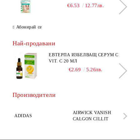
дневен крем за лице среден нюанс за
€6.53
12.77лв.
комбинирана до мазна кожа 50 мл
Абонирай се
Най-продавани
ЕВТЕРПА ИЗБЕЛВАЩ СЕРУМ С
VIT. C 20 МЛ
€2.69
5.26лв.
Производители
AQ
AIRWICK VANISH
SE
ADIDAS
CALGON CILLIT
PAR
ELE