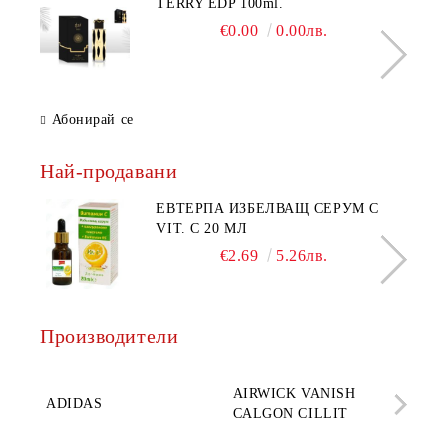
TERRY EDP 100ml.
€0.00
0.00лв.
Абонирай се
Най-продавани
ЕВТЕРПА ИЗБЕЛВАЩ СЕРУМ С
VIT. C 20 МЛ
€2.69
5.26лв.
Производители
AQ
AIRWICK VANISH
SE
ADIDAS
CALGON CILLIT
PAR
ELE