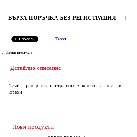
БЪРЗА ПОРЪЧКА БЕЗ РЕГИСТРАЦИЯ
САМО ПОПЪЛНЕТЕ 2 ПОЛЕТА
Tweet
Сподели
Оцени продукта
Детайлно описание
Ние ще се свържем с вас в рамките на работния ден.
Течен препарат за отстраняване на петна от цветни
дрехи
Нови продукти