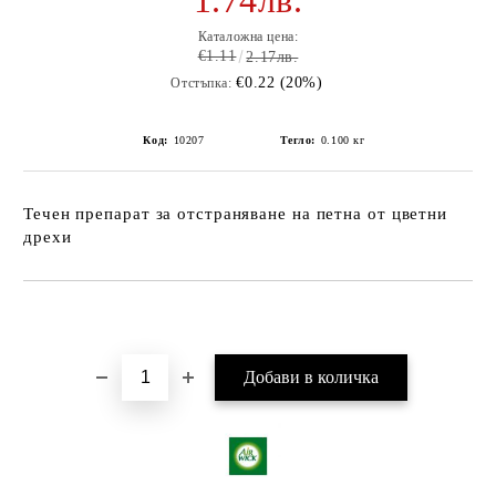
1.74лв.
Каталожна цена:
€1.11
2.17лв.
€0.22 (20%)
Отстъпка:
Код:
10207
Тегло:
0.100
кг
Течен препарат за отстраняване на петна от цветни
дрехи
Добави в желани