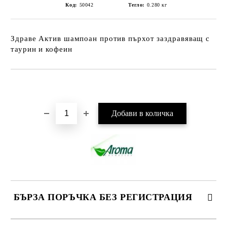
Код:
50042
Тегло:
0.280
кг
Здраве Актив шампоан против пърхот заздравяващ с
таурин и кофеин
Добави в желани
БЪРЗА ПОРЪЧКА БЕЗ РЕГИСТРАЦИЯ
САМО ПОПЪЛНЕТЕ 2 ПОЛЕТА