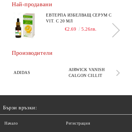
Най-продавани
ЕВТЕРПА ИЗБЕЛВАЩ СЕРУМ С
VIT. C 20 МЛ
€2.69
5.26лв.
Производители
AQ
AIRWICK VANISH
SE
ADIDAS
CALGON CILLIT
PAR
ELE
Бързи връзки:
Начало
Регистрация