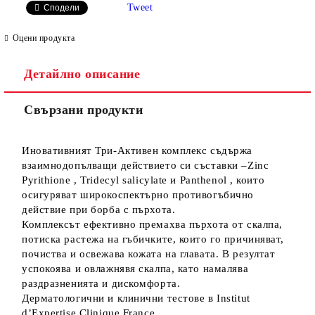
Tweet
Сподели
Оцени продукта
Детайлно описание
Ние ще се свържем с вас в рамките на работния ден.
Свързани продукти
Иновативният Три-Активен комплекс съдържа
взаимнодопълващи действието си съставки –Zinc
Pyrithione , Tridecyl salicylate и Panthenol , които
осигуряват широкоспектърно противогъбично
действие при борба с пърхота.
Комплексът ефективно премахва пърхота от скалпа,
потиска растежа на гъбичките, които го причиняват,
почиства и освежава кожата на главата. В резултат
успокоява и овлажнявя скалпа, като намалява
раздразненията и дискомфорта.
Дерматологични и клинични тестове в Institut
d’Expertise Clinique France