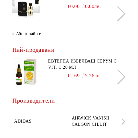
€0.00
0.00лв.
Абонирай се
Най-продавани
ЕВТЕРПА ИЗБЕЛВАЩ СЕРУМ С
VIT. C 20 МЛ
€2.69
5.26лв.
Производители
AQ
AIRWICK VANISH
SE
ADIDAS
CALGON CILLIT
PAR
ELE