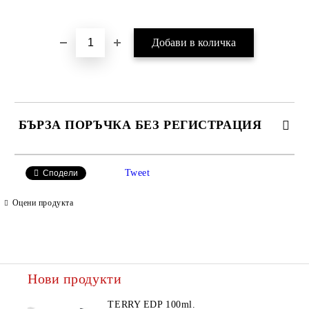
Добави в желани
БЪРЗА ПОРЪЧКА БЕЗ РЕГИСТРАЦИЯ
САМО ПОПЪЛНЕТЕ 2 ПОЛЕТА
Tweet
Сподели
Оцени продукта
Ние ще се свържем с вас в рамките на работния ден.
Нови продукти
TERRY EDP 100ml.