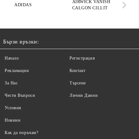
AIRWICK VANISH
SE
ADIDAS
CALGON CILLIT
PAR
ELE
Бързи връзки:
Начало
Регистрация
Рекламации
Контакт
За Нас
Търсене
Чести Въпроси
Лични Данни
Условия
Новини
Как да поръчам?