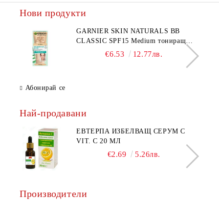
Нови продукти
GARNIER SKIN NATURALS BB
CLASSIC SPF15 Medium тониращ
дневен крем за лице среден нюанс за
€6.53
12.77лв.
комбинирана до мазна кожа 50 мл
Абонирай се
Най-продавани
ЕВТЕРПА ИЗБЕЛВАЩ СЕРУМ С
VIT. C 20 МЛ
€2.69
5.26лв.
Производители
AQ