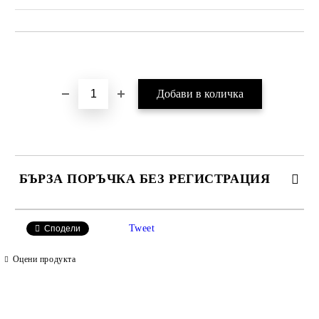
Добави в желани
БЪРЗА ПОРЪЧКА БЕЗ РЕГИСТРАЦИЯ
САМО ПОПЪЛНЕТЕ 2 ПОЛЕТА
Tweet
Сподели
Оцени продукта
Ние ще се свържем с вас в рамките на работния ден.