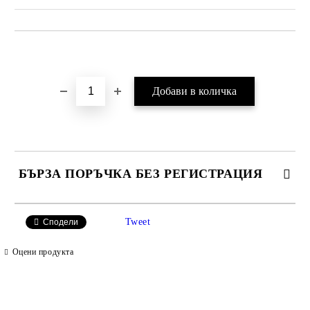
Добави в желани
БЪРЗА ПОРЪЧКА БЕЗ РЕГИСТРАЦИЯ
САМО ПОПЪЛНЕТЕ 2 ПОЛЕТА
Tweet
Сподели
Оцени продукта
Ние ще се свържем с вас в рамките на работния ден.