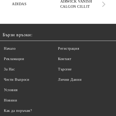
AIRWICK VANISH
SE
ADIDAS
CALGON CILLIT
PAR
ELE
Бързи връзки:
Начало
Регистрация
Рекламации
Контакт
За Нас
Търсене
Чести Въпроси
Лични Данни
Условия
Новини
Как да поръчам?