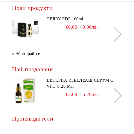
Нови продукти
TERRY EDP 100ml.
€0.00
0.00лв.
Абонирай се
Най-продавани
ЕВТЕРПА ИЗБЕЛВАЩ СЕРУМ С
VIT. C 20 МЛ
€2.69
5.26лв.
Производители
AQ