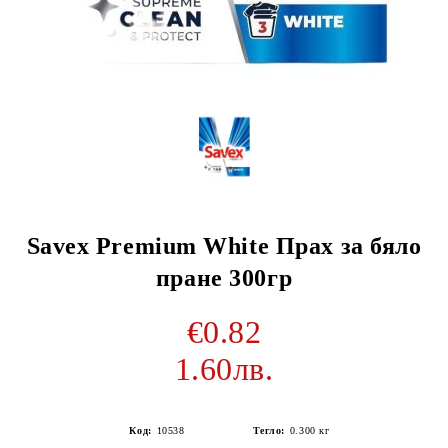
Savex Premium White Прах за бяло
пране 300гр
€0.82
1.60лв.
Код:
10538
Тегло:
0.300
кг