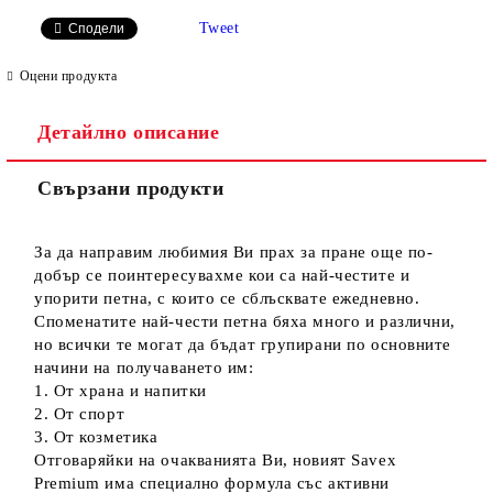
САМО ПОПЪЛНЕТЕ 2 ПОЛЕТА
Tweet
Сподели
Оцени продукта
Детайлно описание
Ние ще се свържем с вас в рамките на работния ден.
Свързани продукти
За да направим любимия Ви прах за пране още по-
добър се поинтересувахме кои са най-честите и
упорити петна, с които се сблъсквате ежедневно.
Споменатите най-чести петна бяха много и различни,
но всички те могат да бъдат групирани по основните
начини на получаването им:
1. От храна и напитки
2. От спорт
3. От козметика
Отговаряйки на очакванията Ви, новият Savex
Premium има специално формула със активни