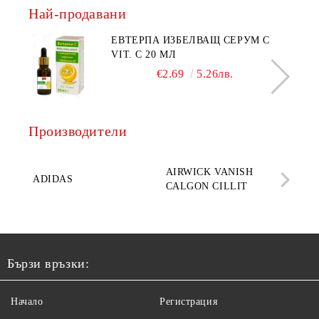
Най-продавани
ЕВТЕРПА ИЗБЕЛВАЩ СЕРУМ С
VIT. C 20 МЛ
€2.69
5.26лв.
Производители
AQ
AIRWICK VANISH
SE
ADIDAS
CALGON CILLIT
PAR
ELE
Бързи връзки:
Начало
Регистрация