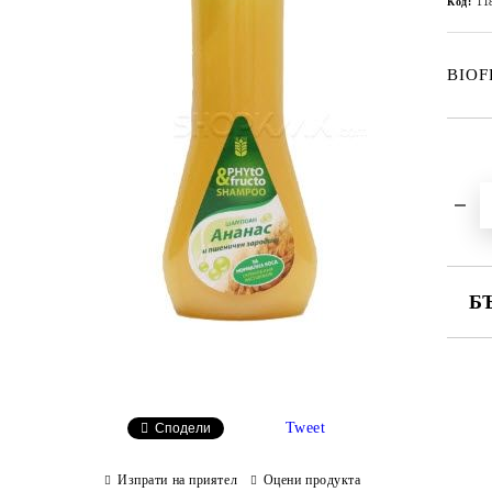
Код:
11
BIO
Б
СА
Tweet
Ни
Сподели
Изпрати на приятел
Оцени продукта