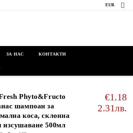
EUR
ЗА НАС
КОНТАКТИ
А
€1.18
Fresh Phyto&Fructo
нас шампоан за
2.31лв.
мална коса, склонна
 изсушаване 500мл