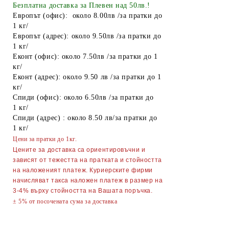
Найлонови торбички и пликове
Безплатна доставка за Плевен над 50лв.!
Европът (офис): около 8.00лв /за пратки до
Пликове за лед
1 кг/
Европът (адрес): около 9.50лв /за пратки до
Спирт
1 кг/
Еконт (офис): около 7.50лв /за пратки до 1
Боя за яйца
кг/
Други
Еконт (адрес): около 9.50 лв /за пратки до 1
кг/
ТАБАКЕРИ
Спиди (офис): около 6.50лв /за пратки до
1 кг/
Запалки
Спиди (адрес) : около 8.50 лв/за пратки до
1 кг/
Тенджери
Цени за пратки до 1кг.
Точило за ножове и ножици
Цените за доставка са ориентировъчни и
зависят от тежестта на пратката и стойността
Парти Артикули торти тържества
на наложеният платеж. Куриерските фирми
украса
начисляват такса наложен платеж в размер на
3-4% върху стойността на Вашата поръчка.
АКСЕСОАРИ ЗА КОСА
± 5% от посочената сума за доставка
Гребени
ОГЛЕДАЛА