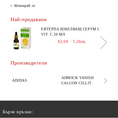
Абонирай се
Най-продавани
ЕВТЕРПА ИЗБЕЛВАЩ СЕРУМ С
VIT. C 20 МЛ
€2.69
5.26лв.
Производители
AQ
AIRWICK VANISH
SE
ADIDAS
CALGON CILLIT
PAR
ELE
Бързи връзки: