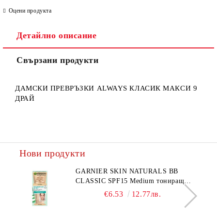
Оцени продукта
Детайлно описание
Ние ще се свържем с вас в рамките на работния ден.
Свързани продукти
ДАМСКИ ПРЕВРЪЗКИ ALWAYS КЛАСИК МАКСИ 9
ДРАЙ
Нови продукти
GARNIER SKIN NATURALS BB
CLASSIC SPF15 Medium тониращ
дневен крем за лице среден нюанс за
€6.53
12.77лв.
комбинирана до мазна кожа 50 мл