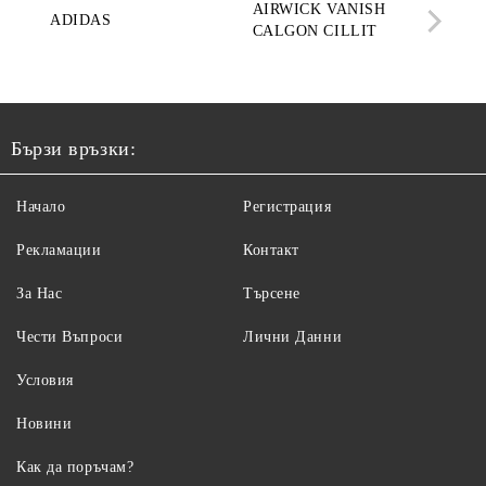
AIRWICK VANISH
SE
ADIDAS
CALGON CILLIT
PAR
ELE
Бързи връзки:
Начало
Регистрация
Рекламации
Контакт
За Нас
Търсене
Чести Въпроси
Лични Данни
Условия
Новини
Как да поръчам?