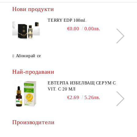
Нови продукти
TERRY EDP 100ml.
€0.00
0.00лв.
Абонирай се
Най-продавани
ЕВТЕРПА ИЗБЕЛВАЩ СЕРУМ С
VIT. C 20 МЛ
€2.69
5.26лв.
Производители
AQ