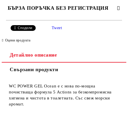
БЪРЗА ПОРЪЧКА БЕЗ РЕГИСТРАЦИЯ
САМО ПОПЪЛНЕТЕ 2 ПОЛЕТА
Tweet
Сподели
Оцени продукта
Детайлно описание
Ние ще се свържем с вас в рамките на работния ден.
Свързани продукти
WC POWER GEL Ocean е с нова по-мощна
почистваща формула 5 Actions за безкомпромисна
хигиенa и чистота в тоалетната. Със свеж морски
аромат.