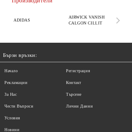
Производители
AQ
AIRWICK VANISH
SE
ADIDAS
CALGON CILLIT
PAR
ELE
Бързи връзки:
Начало
Регистрация
Рекламации
Контакт
За Нас
Търсене
Чести Въпроси
Лични Данни
Условия
Новини