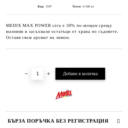
Код:
1507
Тегло:
0.500
кг
MEDIX MAX POWER сега е 30% по-мощен срещу
мазнини и засъхнали остатъци от храна по съдовете.
Оставя свеж аромат на лимон.
Добави в желани
БЪРЗА ПОРЪЧКА БЕЗ РЕГИСТРАЦИЯ