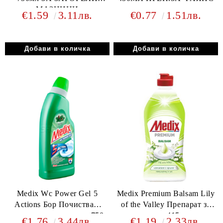
МАЗНИНИ
€1.59
3.11лв.
€0.77
1.51лв.
Medix Wc Power Gel 5
Medix Premium Balsam Lily
Actions Бор Почистващ
of the Valley Препарат за
препарат за тоалетни 750
съдове 415 мл
€1.76
3.44лв.
€1.19
2.33лв.