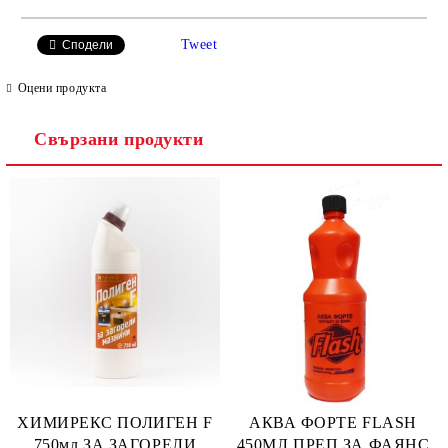
САМО ПОПЪЛНЕТЕ 2 ПОЛЕТА
Tweet
Сподели
Оцени продукта
Свързани продукти
Ние ще се свържем с вас в рамките на работния ден.
ХИМИРЕКС ПОЛИГЕН F
АКВА ФОРТЕ FLASH
750мл ЗА ЗАГОРЕЛИ
450МЛ ПРЕП.ЗА ФАЯНС