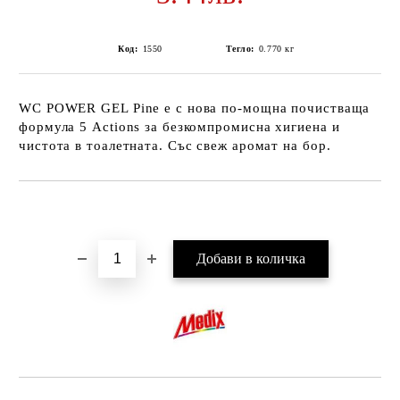
Код:
1550
Тегло:
0.770
кг
WC POWER GEL Pine е с нова по-мощна почистваща
формула 5 Actions за безкомпромисна хигиенa и
чистота в тоалетната. Със свеж аромат на бор.
Добави в желани