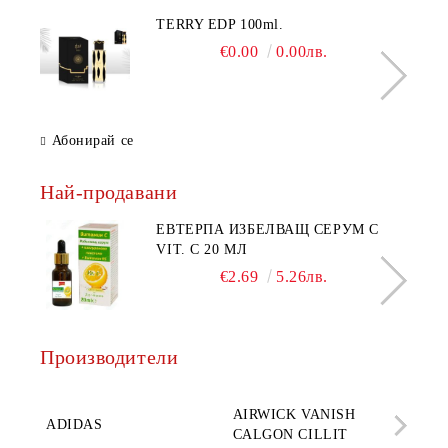
TERRY EDP 100ml.
€0.00
0.00лв.
Абонирай се
Най-продавани
ЕВТЕРПА ИЗБЕЛВАЩ СЕРУМ С
VIT. C 20 МЛ
€2.69
5.26лв.
Производители
AQ
AIRWICK VANISH
SE
ADIDAS
CALGON CILLIT
PAR