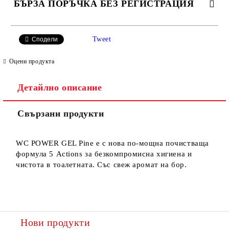
БЪРЗА ПОРЪЧКА БЕЗ РЕГИСТРАЦИЯ
САМО ПОПЪЛНЕТЕ 2 ПОЛЕТА
Tweet
Сподели
Оцени продукта
Детайлно описание
Ние ще се свържем с вас в рамките на работния ден.
Свързани продукти
WC POWER GEL Pine е с нова по-мощна почистваща
формула 5 Actions за безкомпромисна хигиенa и
чистота в тоалетната. Със свеж аромат на бор.
Нови продукти