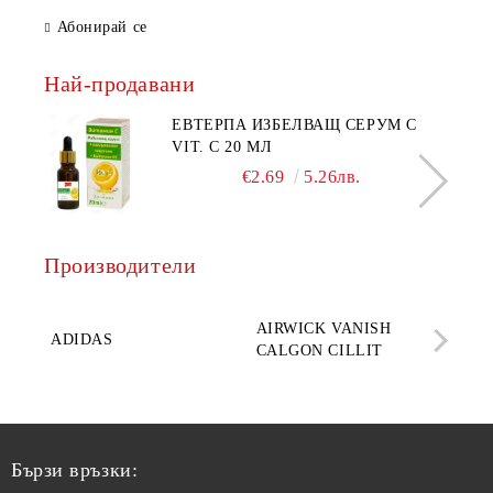
Абонирай се
Най-продавани
ЕВТЕРПА ИЗБЕЛВАЩ СЕРУМ С
VIT. C 20 МЛ
€2.69
5.26лв.
Производители
AQ
AIRWICK VANISH
SE
ADIDAS
CALGON CILLIT
PAR
ELE
Бързи връзки: