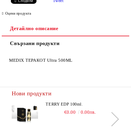
Tweet
Сподели
Оцени продукта
Детайлно описание
Ние ще се свържем с вас в рамките на работния ден.
Свързани продукти
MEDIX ТЕРАКОТ Ultra 500ML
Нови продукти
TERRY EDP 100ml.
€0.00
0.00лв.