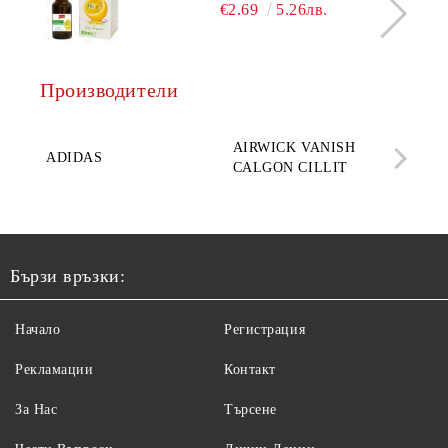
€2.69
5.26лв.
Производители
AQ
AIRWICK VANISH
SE
ADIDAS
CALGON CILLIT
PAR
ELE
Бързи връзки:
Начало
Регистрация
Рекламации
Контакт
За Нас
Търсене