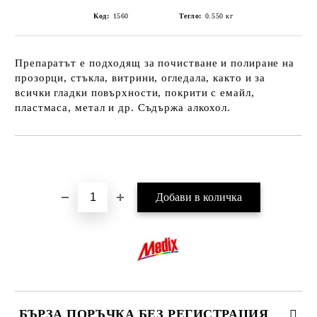
Код:
1560
Тегло:
0.550
кг
Препаратът е подходящ за почистване и полиране на
прозорци, стъкла, витрини, огледала, както и за
всички гладки повърхности, покрити с емайл,
пластмаса, метал и др. Съдържа алкохол.
Добави в желани
БЪРЗА ПОРЪЧКА БЕЗ РЕГИСТРАЦИЯ