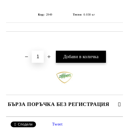
Код:
2949
Тегло:
0.030
кг
Добави в желани
БЪРЗА ПОРЪЧКА БЕЗ РЕГИСТРАЦИЯ
САМО ПОПЪЛНЕТЕ 2 ПОЛЕТА
Tweet
Сподели