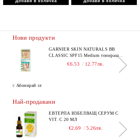
Нови продукти
GARNIER SKIN NATURALS BB
CLASSIC SPF15 Medium тониращ
дневен крем за лице среден нюанс за
€6.53
12.77лв.
комбинирана до мазна кожа 50 мл
Абонирай се
Най-продавани
ЕВТЕРПА ИЗБЕЛВАЩ СЕРУМ С
VIT. C 20 МЛ
€2.69
5.26лв.