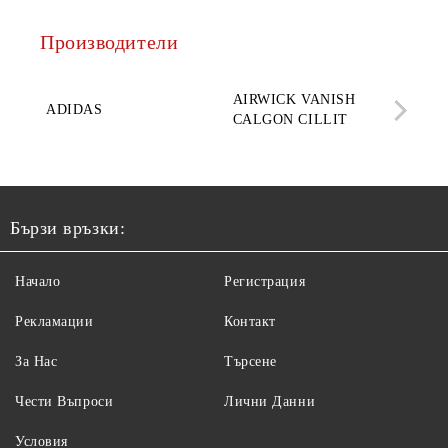
Производители
AQ
AIRWICK VANISH
SE
ADIDAS
CALGON CILLIT
PAR
ELE
Бързи връзки:
Начало
Регистрация
Рекламации
Контакт
За Нас
Търсене
Чести Въпроси
Лични Данни
Условия