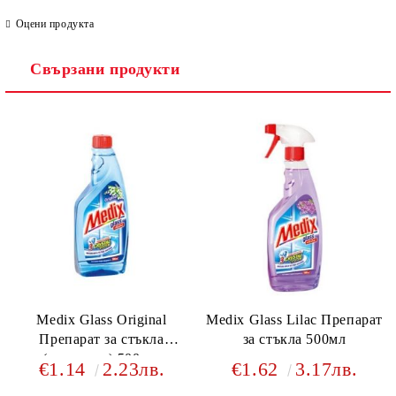
Оцени продукта
Свързани продукти
Ние ще се свържем с вас в рамките на работния ден.
Medix Glass Original
Medix Glass Lilac Препарат
Препарат за стъкла
за стъкла 500мл
(пълнител) 500 мл
€1.14
2.23лв.
€1.62
3.17лв.