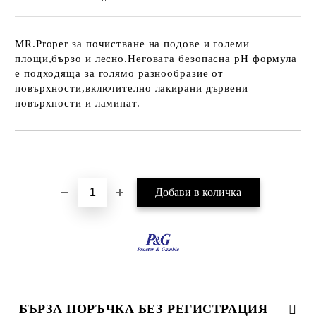
MR.Proper за почистване на подове и големи
площи,бързо и лесно.Неговата безопасна pH формула
е подходяща за голямо разнообразие от
повърхности,включително лакирани дървени
повърхности и ламинат.
Добави в желани
БЪРЗА ПОРЪЧКА БЕЗ РЕГИСТРАЦИЯ