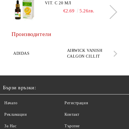
VIT. C 20 МЛ
€2.69
5.26лв.
Производители
AQ
AIRWICK VANISH
SE
ADIDAS
CALGON CILLIT
PAR
ELE
Бързи връзки:
Начало
Регистрация
Рекламации
Контакт
За Нас
Търсене