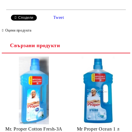
САМО ПОПЪЛНЕТЕ 2 ПОЛЕТА
Tweet
Сподели
Оцени продукта
Свързани продукти
Ние ще се свържем с вас в рамките на работния ден.
Mr. Proper Cotton Fresh-ЗА
Mr Proper Ocean 1 л