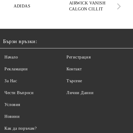
AIRWICK VANISH
SE
ADIDAS
CALGON CILLIT
PAR
ELE
Бързи връзки:
Начало
Регистрация
Рекламации
Контакт
За Нас
Търсене
Чести Въпроси
Лични Данни
Условия
Новини
Как да поръчам?