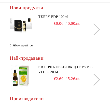
Нови продукти
TERRY EDP 100ml.
€0.00
0.00лв.
Абонирай се
Най-продавани
ЕВТЕРПА ИЗБЕЛВАЩ СЕРУМ С
VIT. C 20 МЛ
€2.69
5.26лв.
Производители
AQ