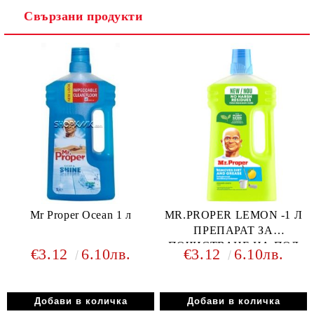
Свързани продукти
Ние ще се свържем с вас в рамките на работния ден.
Mr Proper Ocean 1 л
MR.PROPER LEMON -1 Л
ПРЕПАРАТ ЗА
ПОЧИСТВАНЕ НА ПОД
€3.12
6.10лв.
€3.12
6.10лв.