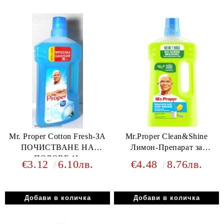
Mr. Proper Cotton Fresh-ЗА
Mr.Proper Clean&Shine
ПОЧИСТВАНЕ НА
Лимон-Препарат за
ПОДОВЕ 1L
почистване на подове и
€3.12
6.10лв.
€4.48
8.76лв.
настилки 1.5лр