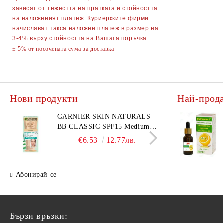
зависят от тежестта на пратката и стойността
Парти Артикули торти тържества
на наложеният платеж. Куриерските фирми
украса
начисляват такса наложен платеж в размер на
3-4% върху стойността на Вашата поръчка.
АКСЕСОАРИ ЗА КОСА
± 5% от посочената сума за доставка
Гребени
ОГЛЕДАЛА
Четки за коса
ПИНСЕТИ
Нови продукти
Най-прод
Ролки за коса
МИГЛОИЗВИВАЧКИ
Фиби, шноли, ластици
НЕСЕСЕРИ
GARNIER SKIN NATURALS
DKNY
BB CLASSIC SPF15 Medium
комп
Ножици
Ръкавици
тониращ дневен крем за лице
BL 1
€6.53
12.77лв.
среден нюанс за комбинирана
Диадеми за коса
АВТОАКСЕСОАРИ
€31.
до мазна кожа 50 мл
АКСЕСОАРИ ЗА КОМПЮТРИ
Абонирай се
ТЕЛЕФОНИ GSM
ПОРТМОНЕТА
Бързи връзки: