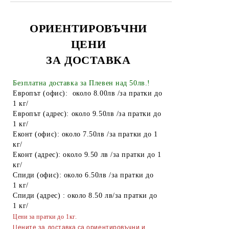
Афродита
Rosa Impex
Рубела
Батерии
Venita
SYOSS
Лепило
ОРИЕНТИРОВЪЧНИ
Евтерпа
Къна
ЦЕНИ
Алуминиево фолио
KOKONA
ЗА ДОСТАВКА
Елеа
Чували за смет
Medix
Изрусители и обезцветители
Найлонови торбички и пликове
Безплатна доставка за Плевен над 50лв.!
Ния-Милва
Европът (офис): около 8.00лв /за пратки до
Galant
Пликове за лед
1 кг/
Pantenol
Европът (адрес): около 9.50лв /за пратки до
Vis`s Prestige Deluxe
Спирт
1 кг/
Сара
Еконт (офис): около 7.50лв /за пратки до 1
Боя за яйца
кг/
Сага
Други
Еконт (адрес): около 9.50 лв /за пратки до 1
кг/
Тео
ТАБАКЕРИ
Спиди (офис): около 6.50лв /за пратки до
Vigorance
1 кг/
Запалки
Спиди (адрес) : около 8.50 лв/за пратки до
Други
1 кг/
Тенджери
Цени за пратки до 1кг.
Точило за ножове и ножици
Цените за доставка са ориентировъчни и