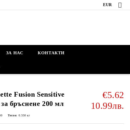
EUR
ЗА НАС
КОНТАКТИ
А
€5.62
lette Fusion Sensitive
 за бръснене 200 мл
10.99лв.
80
Тегло:
0.350
кг