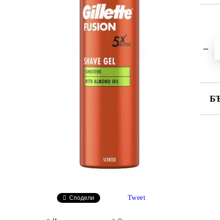
Б
СА
Ни
Tweet
Сподели