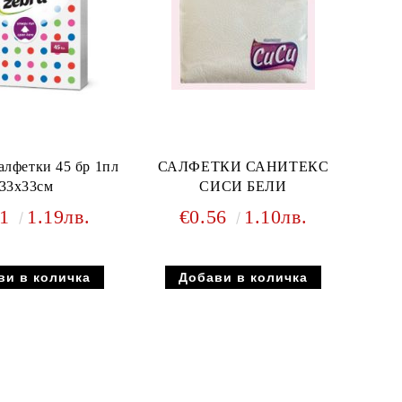
лфетки 45 бр 1пл
САЛФЕТКИ САНИТЕКС
33x33см
СИСИ БЕЛИ
61
1.19лв.
€0.56
1.10лв.