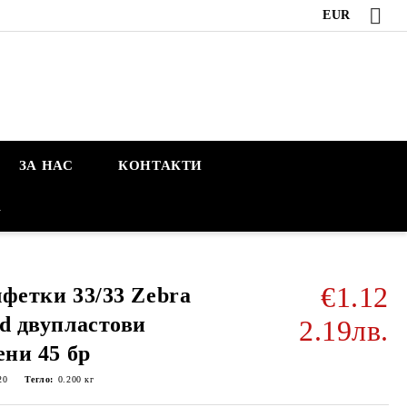
EUR
ЗА НАС
КОНТАКТИ
А
€1.12
фетки 33/33 Zebra
d двупластови
2.19лв.
ени 45 бр
20
Тегло:
0.200
кг