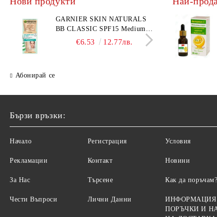
Нови продукти
Най-прод
Ролки за коса
МИГЛОИЗВИВАЧКИ
Фиби, шноли, ластици
НЕСЕСЕРИ
GARNIER SKIN NATURALS
DKNY
BB CLASSIC SPF15 Medium
комп
Ножици
Ръкавици
тониращ дневен крем за лице
BL 1
€6.53
12.77лв.
среден нюанс за комбинирана
Диадеми за коса
АВТОАКСЕСОАРИ
€31.
до мазна кожа 50 мл
АКСЕСОАРИ ЗА КОМПЮТРИ
Абонирай се
ТЕЛЕФОНИ GSM
ПОРТМОНЕТА
Бързи връзки:
Начало
Регистрация
Условия
Рекламации
Контакт
Новини
За Нас
Търсене
Как да поръчам
Чести Въпроси
Лични Данни
ИНФОРМАЦИЯ
ПОРЪЧКИ И Н