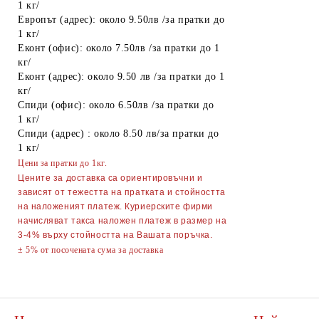
1 кг/
Европът (адрес): около 9.50лв /за пратки до
Спирт
1 кг/
Еконт (офис): около 7.50лв /за пратки до 1
Боя за яйца
кг/
Други
Еконт (адрес): около 9.50 лв /за пратки до 1
кг/
ТАБАКЕРИ
Спиди (офис): около 6.50лв /за пратки до
1 кг/
Запалки
Спиди (адрес) : около 8.50 лв/за пратки до
1 кг/
Тенджери
Цени за пратки до 1кг.
Точило за ножове и ножици
Цените за доставка са ориентировъчни и
зависят от тежестта на пратката и стойността
Парти Артикули торти тържества
на наложеният платеж. Куриерските фирми
украса
начисляват такса наложен платеж в размер на
3-4% върху стойността на Вашата поръчка.
АКСЕСОАРИ ЗА КОСА
± 5% от посочената сума за доставка
Гребени
ОГЛЕДАЛА
Четки за коса
ПИНСЕТИ