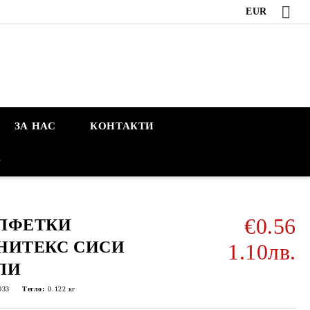
EUR
ЗА НАС
КОНТАКТИ
А
€0.56
ЛФЕТКИ
НИТЕКС СИСИ
1.10лв.
ЛИ
033
Тегло:
0.122
кг