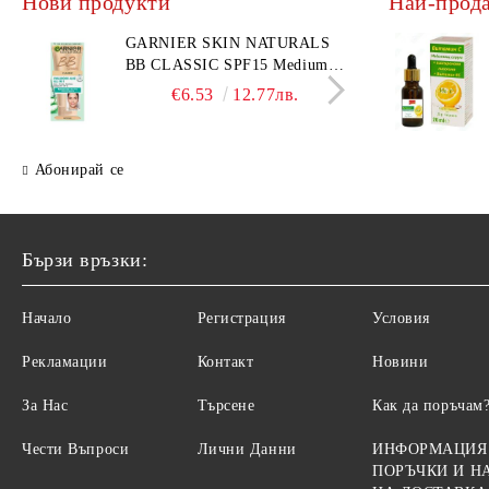
Нови продукти
Най-прод
Ролки за коса
МИГЛОИЗВИВАЧКИ
Фиби, шноли, ластици
НЕСЕСЕРИ
GARNIER SKIN NATURALS
DKNY
BB CLASSIC SPF15 Medium
комп
Ножици
Ръкавици
тониращ дневен крем за лице
BL 1
€6.53
12.77лв.
среден нюанс за комбинирана
Диадеми за коса
АВТОАКСЕСОАРИ
€31.
до мазна кожа 50 мл
АКСЕСОАРИ ЗА КОМПЮТРИ
Абонирай се
ТЕЛЕФОНИ GSM
ПОРТМОНЕТА
Бързи връзки:
Начало
Регистрация
Условия
Рекламации
Контакт
Новини
За Нас
Търсене
Как да поръчам
Чести Въпроси
Лични Данни
ИНФОРМАЦИЯ
ПОРЪЧКИ И Н