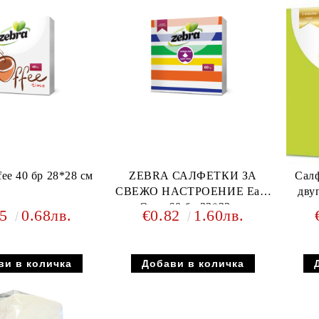
fee 40 бр 28*28 см
ZEBRA САЛФЕТКИ ЗА
Салф
СВЕЖО НАСТРОЕНИЕ Easy
дву
Open 60 бр 33*33 см
35
0.68лв.
€0.82
1.60лв.