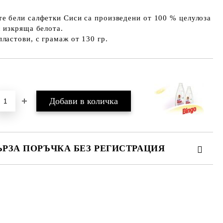
е бели салфетки Сиси са произведени от 100 % целулоза
с изкряща белота.
ластови, с грамаж от 130 гр.
Добави в желани
ЪРЗА ПОРЪЧКА БЕЗ РЕГИСТРАЦИЯ
МО ПОПЪЛНЕТЕ 2 ПОЛЕТА
е ще се свържем с вас в рамките на работния ден.