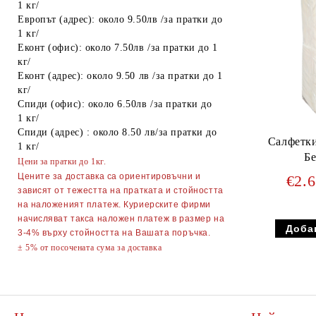
1 кг/
Европът (адрес): около 9.50лв /за пратки до
Спирт
1 кг/
Еконт (офис): около 7.50лв /за пратки до 1
Боя за яйца
кг/
Други
Еконт (адрес): около 9.50 лв /за пратки до 1
кг/
ТАБАКЕРИ
Спиди (офис): около 6.50лв /за пратки до
1 кг/
Запалки
Спиди (адрес) : около 8.50 лв/за пратки до
Салфетк
1 кг/
Тенджери
Бе
Цени за пратки до 1кг.
Точило за ножове и ножици
Цените за доставка са ориентировъчни и
€2.
зависят от тежестта на пратката и стойността
Парти Артикули торти тържества
на наложеният платеж. Куриерските фирми
украса
начисляват такса наложен платеж в размер на
3-4% върху стойността на Вашата поръчка.
АКСЕСОАРИ ЗА КОСА
± 5% от посочената сума за доставка
Гребени
ОГЛЕДАЛА
Четки за коса
ПИНСЕТИ