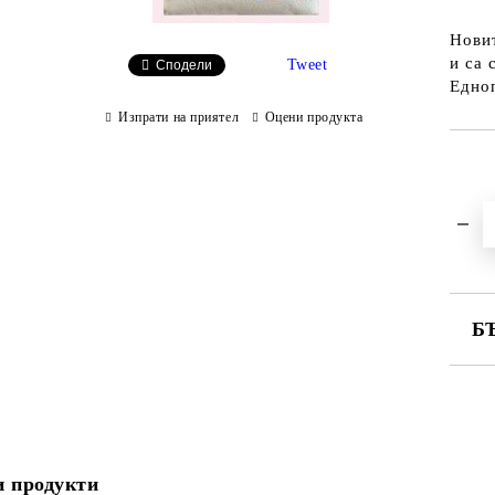
Новит
и са 
Tweet
Сподели
Едноп
Изпрати на приятел
Оцени продукта
Б
СА
Ни
 продукти