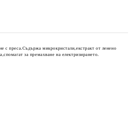
не с преса.Съдържа микрокристали,екстракт от ленено
а,спомагат за премахване на електризирането.