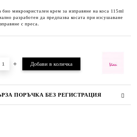
 био микрокристален крем за изправяне на коса 115ml
ално разработен да предпазва косата при изсушаване
зправяне с преса.
Добави в желани
ЪРЗА ПОРЪЧКА БЕЗ РЕГИСТРАЦИЯ
МО ПОПЪЛНЕТЕ 2 ПОЛЕТА
е ще се свържем с вас в рамките на работния ден.