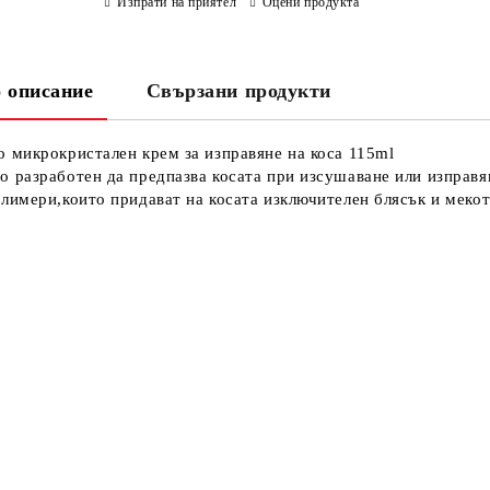
Изпрати на приятел
Оцени продукта
 описание
Свързани продукти
о микрокристален крем за изправяне на коса 115ml
о разработен да предпазва косата при изсушаване или изправя
олимери,които придават на косата изключителен блясък и мекот