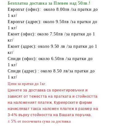
Найлонови торбички и пликове
Безплатна доставка за Плевен над 50лв.!
Европът (офис): около 8.00лв /за пратки до
Пликове за лед
1 кг/
Европът (адрес): около 9.50лв /за пратки до
Спирт
1 кг/
Еконт (офис): около 7.50лв /за пратки до 1
Боя за яйца
кг/
Други
Еконт (адрес): около 9.50 лв /за пратки до 1
кг/
ТАБАКЕРИ
Спиди (офис): около 6.50лв /за пратки до
1 кг/
Запалки
Спиди (адрес) : около 8.50 лв/за пратки до
1 кг/
Тенджери
Цени за пратки до 1кг.
Точило за ножове и ножици
Цените за доставка са ориентировъчни и
зависят от тежестта на пратката и стойността
Парти Артикули торти тържества
на наложеният платеж. Куриерските фирми
украса
начисляват такса наложен платеж в размер на
3-4% върху стойността на Вашата поръчка.
АКСЕСОАРИ ЗА КОСА
± 5% от посочената сума за доставка
Гребени
ОГЛЕДАЛА