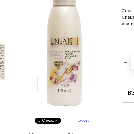
Линеа
Специ
или и
Б
СА
Tweet
Сподели
Ни