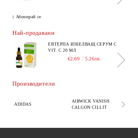
Абонирай се
Най-продавани
ЕВТЕРПА ИЗБЕЛВАЩ СЕРУМ С
VIT. C 20 МЛ
€2.69
5.26лв.
Производители
AQ
AIRWICK VANISH
SE
ADIDAS
CALGON CILLIT
PAR
ELE