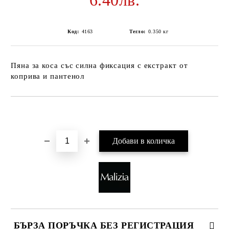
6.40лв.
Код:
4163
Тегло:
0.350
кг
Пяна за коса със силна фиксация с екстракт от
коприва и пантенол
Добави в желани
БЪРЗА ПОРЪЧКА БЕЗ РЕГИСТРАЦИЯ