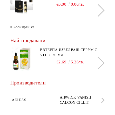
€0.00
0.00лв.
Абонирай се
Най-продавани
ЕВТЕРПА ИЗБЕЛВАЩ СЕРУМ С
VIT. C 20 МЛ
€2.69
5.26лв.
Производители
AQ
AIRWICK VANISH
SE
ADIDAS
CALGON CILLIT
PAR
ELE