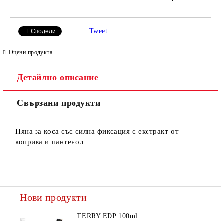
САМО ПОПЪЛНЕТЕ 2 ПОЛЕТА
Tweet
Сподели
Оцени продукта
Детайлно описание
Ние ще се свържем с вас в рамките на работния ден.
Свързани продукти
Пяна за коса със силна фиксация с екстракт от
коприва и пантенол
Нови продукти
TERRY EDP 100ml.