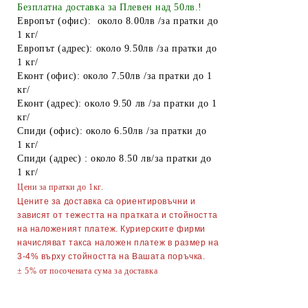
Найлонови торбички и пликове
Безплатна доставка за Плевен над 50лв.!
Европът (офис): около 8.00лв /за пратки до
Пликове за лед
1 кг/
Европът (адрес): около 9.50лв /за пратки до
Спирт
1 кг/
Еконт (офис): около 7.50лв /за пратки до 1
Боя за яйца
кг/
Други
Еконт (адрес): около 9.50 лв /за пратки до 1
кг/
ТАБАКЕРИ
Спиди (офис): около 6.50лв /за пратки до
1 кг/
Запалки
Спиди (адрес) : около 8.50 лв/за пратки до
1 кг/
Тенджери
Цени за пратки до 1кг.
Точило за ножове и ножици
Цените за доставка са ориентировъчни и
зависят от тежестта на пратката и стойността
Парти Артикули торти тържества
на наложеният платеж. Куриерските фирми
украса
начисляват такса наложен платеж в размер на
3-4% върху стойността на Вашата поръчка.
АКСЕСОАРИ ЗА КОСА
± 5% от посочената сума за доставка
Гребени
ОГЛЕДАЛА