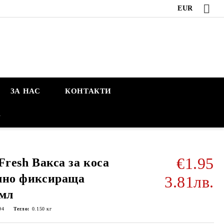
EUR
ЗА НАС
КОНТАКТИ
А
€1.95
Fresh Вакса за коса
лно фиксираща
3.81лв.
мл
94
Тегло:
0.150
кг