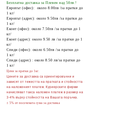
Найлонови торбички и пликове
Безплатна доставка за Плевен над 50лв.!
Европът (офис): около 8.00лв /за пратки до
Пликове за лед
1 кг/
Европът (адрес): около 9.50лв /за пратки до
Спирт
1 кг/
Еконт (офис): около 7.50лв /за пратки до 1
Боя за яйца
кг/
Други
Еконт (адрес): около 9.50 лв /за пратки до 1
кг/
ТАБАКЕРИ
Спиди (офис): около 6.50лв /за пратки до
1 кг/
Запалки
Спиди (адрес) : около 8.50 лв/за пратки до
1 кг/
Тенджери
Цени за пратки до 1кг.
Точило за ножове и ножици
Цените за доставка са ориентировъчни и
зависят от тежестта на пратката и стойността
Парти Артикули торти тържества
на наложеният платеж. Куриерските фирми
украса
начисляват такса наложен платеж в размер на
3-4% върху стойността на Вашата поръчка.
АКСЕСОАРИ ЗА КОСА
± 5% от посочената сума за доставка
Гребени
ОГЛЕДАЛА