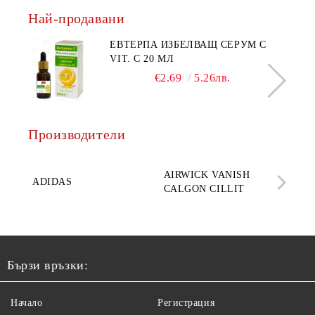
Най-продавани
ЕВТЕРПА ИЗБЕЛВАЩ СЕРУМ С
VIT. C 20 МЛ
€2.69
5.26лв.
Производители
AQ
AIRWICK VANISH
SE
ADIDAS
CALGON CILLIT
PAR
ELE
Бързи връзки:
Начало
Регистрация