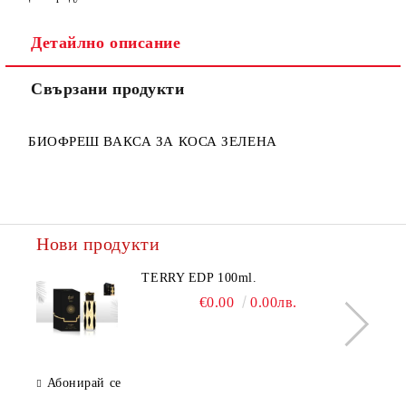
Детайлно описание
Ние ще се свържем с вас в рамките на работния ден.
Свързани продукти
БИОФРЕШ ВАКСА ЗА КОСА ЗЕЛЕНА
Нови продукти
TERRY EDP 100ml.
€0.00
0.00лв.
Абонирай се