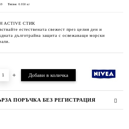
69
Тегло:
0.050
кг
H ACTIVE СТИК
ствайте естествената свежест през целия ден и
ждната дълготрайна защита с освежаващи морски
рали.
Добави в желани
ЪРЗА ПОРЪЧКА БЕЗ РЕГИСТРАЦИЯ
МО ПОПЪЛНЕТЕ 2 ПОЛЕТА