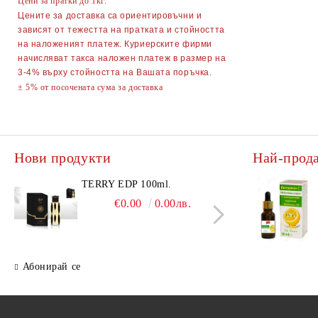
Цени за пратки до 1кг.
Точило за ножове и ножици
Цените за доставка са ориентировъчни и
зависят от тежестта на пратката и стойността
Парти Артикули торти тържества
на наложеният платеж. Куриерските фирми
украса
начисляват такса наложен платеж в размер на
3-4% върху стойността на Вашата поръчка.
АКСЕСОАРИ ЗА КОСА
± 5% от посочената сума за доставка
Гребени
ОГЛЕДАЛА
Четки за коса
ПИНСЕТИ
Нови продукти
Най-прод
Ролки за коса
МИГЛОИЗВИВАЧКИ
Фиби, шноли, ластици
НЕСЕСЕРИ
TERRY EDP 100ml.
AQU
TRA
€0.00
0.00лв.
Ножици
Ръкавици
КОМ
ВОД
Диадеми за коса
АВТОАКСЕСОАРИ
200
ЖЕ
АКСЕСОАРИ ЗА КОМПЮТРИ
Абонирай се
ТЕЛЕФОНИ GSM
ПОРТМОНЕТА