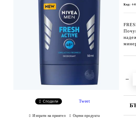
Код:
44
FRES
Почув
наде
мине
Tweet
Сподели
Б
Изпрати на приятел
Оцени продукта
СА