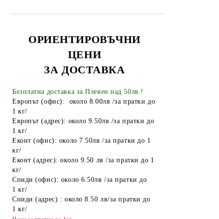
Електрически крушки
Батерии
Лепило
ОРИЕНТИРОВЪЧНИ
ЦЕНИ
Алуминиево фолио
ЗА ДОСТАВКА
Чували за смет
Найлонови торбички и пликове
Безплатна доставка за Плевен над 50лв.!
Европът (офис): около 8.00лв /за пратки до
Пликове за лед
1 кг/
Европът (адрес): около 9.50лв /за пратки до
Спирт
1 кг/
Еконт (офис): около 7.50лв /за пратки до 1
Боя за яйца
кг/
Други
Еконт (адрес): около 9.50 лв /за пратки до 1
кг/
ТАБАКЕРИ
Спиди (офис): около 6.50лв /за пратки до
1 кг/
Запалки
Спиди (адрес) : около 8.50 лв/за пратки до
1 кг/
Тенджери