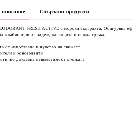
Ни
 описание
Свързани продукти
ODORANT FRESH ACTIVE с морски екстракти. Осигурява ефект
а комбинация от надеждна защита и нежна грижа.
та от изпотяване и чувство на свежест
тители и консерванти
огично доказана съвместимост с кожата