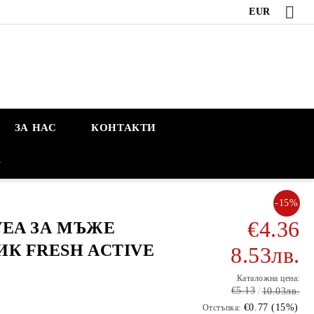
EUR
ЗА НАС
КОНТАКТИ
А
-15%
€4.36
VEA ЗА МЪЖЕ
ИК FRESH ACTIVE
8.53лв.
Каталожна цена:
€5.13
10.03лв.
€0.77 (15%)
Отстъпка: