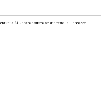
е ще се свържем с вас в рамките на работния ден.
ивна 24-часова защита от изпотяване и свежест.