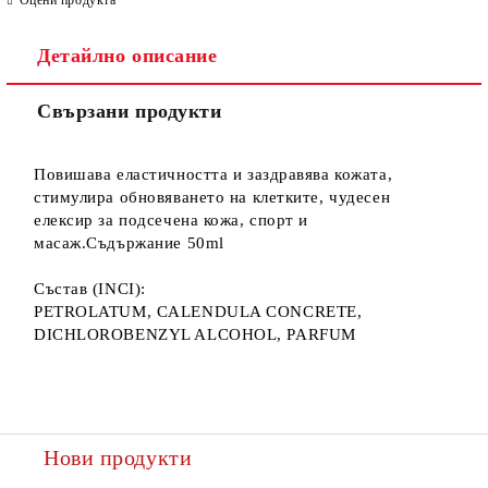
Детайлно описание
Ние ще се свържем с вас в рамките на работния ден.
Свързани продукти
Повишава еластичността и заздравява кожата,
стимулира обновяването на клетките, чудесен
елексир за подсечена кожа, спорт и
масаж.Съдържание 50ml
Състав (INCI):
PETROLATUM, CALENDULA CONCRETE,
DICHLOROBENZYL ALCOHOL, PARFUM
Нови продукти