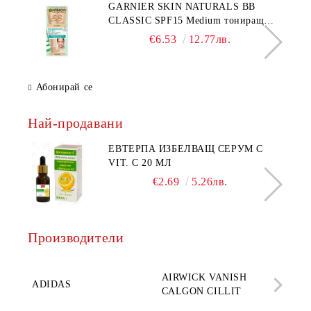
GARNIER SKIN NATURALS BB
CLASSIC SPF15 Medium тониращ
дневен крем за лице среден нюанс за
€6.53
12.77лв.
комбинирана до мазна кожа 50 мл
Абонирай се
Най-продавани
ЕВТЕРПА ИЗБЕЛВАЩ СЕРУМ С
VIT. C 20 МЛ
€2.69
5.26лв.
Производители
AQ
AIRWICK VANISH
SE
ADIDAS
CALGON CILLIT
PAR
ELE