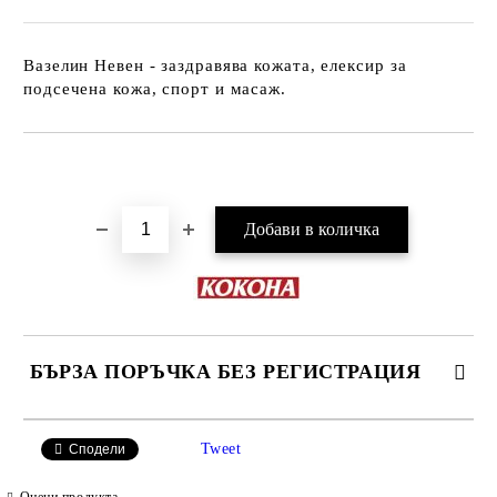
Вазелин Невен - заздравява кожата, елексир за
подсечена кожа, спорт и масаж.
Добави в желани
БЪРЗА ПОРЪЧКА БЕЗ РЕГИСТРАЦИЯ
САМО ПОПЪЛНЕТЕ 2 ПОЛЕТА
Tweet
Сподели
Оцени продукта